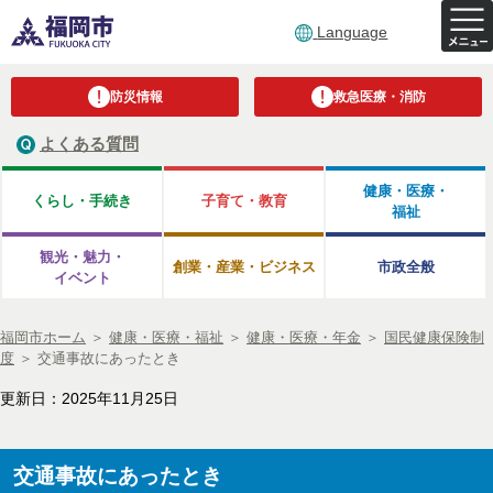
Language
防災情報
救急医療・消防
よくある質問
健康・医療・
くらし・手続き
子育て・教育
福祉
観光・魅力・
創業・産業・ビジネス
市政全般
イベント
福岡市ホーム
＞
健康・医療・福祉
＞
健康・医療・年金
＞
国民健康保険制
度
＞
交通事故にあったとき
更新日：2025年11月25日
交通事故にあったとき