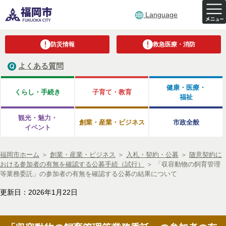
Language
防災情報
救急医療・消防
よくある質問
健康・医療・
くらし・手続き
子育て・教育
福祉
観光・魅力・
創業・産業・ビジネス
市政全般
イベント
福岡市ホーム
＞
創業・産業・ビジネス
＞
入札・契約・公募
＞
随意契約に
おける参加者の有無を確認する公募手続（試行）
＞
「収容動物の飼育管理
等業務委託」の参加者の有無を確認する公募の結果について
更新日：2026年1月22日