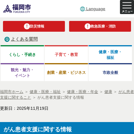
Language
防災情報
救急医療・消防
よくある質問
健康・医療・
くらし・手続き
子育て・教育
福祉
観光・魅力・
創業・産業・ビジネス
市政全般
イベント
福岡市ホーム
＞
健康・医療・福祉
＞
健康・医療・年金
＞
健康
＞
がん患者
支援に関すること
＞
がん患者支援に関する情報
更新日：2025年11月19日
がん患者支援に関する情報