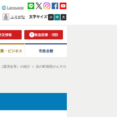
Language
文字サイズ
ふりがな
小
中
大
防災情報
救急医療・消防
産業・ビジネス
市政全般
（講演会等）の紹介
＞
浜の町病院がんサロ