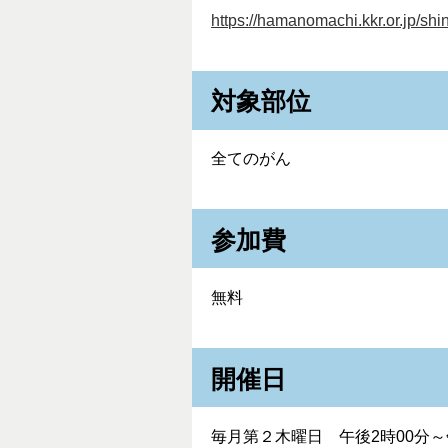
https://hamanomachi.kkr.or.jp/sh
対象部位
全てのがん
参加費
無料
開催日
毎月第２木曜日 午後2時00分～