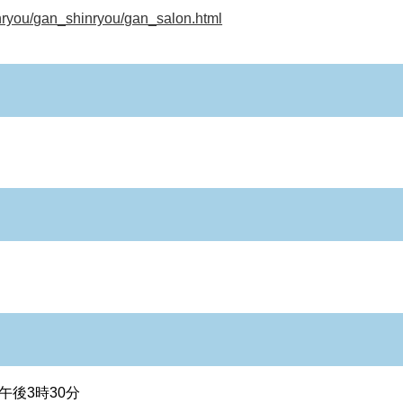
inryou/gan_shinryou/gan_salon.html
午後3時30分