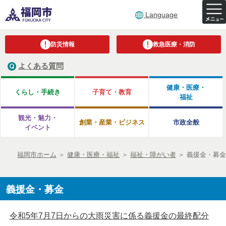
Language
防災情報
救急医療・消防
よくある質問
健康・医療・
くらし・手続き
子育て・教育
福祉
観光・魅力・
創業・産業・ビジネス
市政全般
イベント
福岡市ホーム
＞
健康・医療・福祉
＞
福祉・障がい者
＞
義援金・募金
義援金・募金
令和5年7月7日からの大雨災害に係る義援金の最終配分