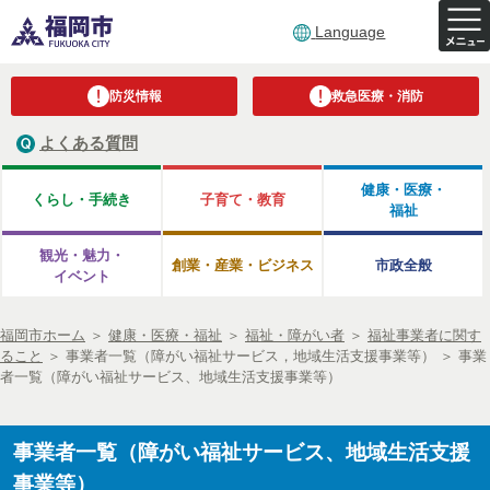
Language
防災情報
救急医療・消防
よくある質問
健康・医療・
くらし・手続き
子育て・教育
福祉
観光・魅力・
創業・産業・ビジネス
市政全般
イベント
福岡市ホーム
＞
健康・医療・福祉
＞
福祉・障がい者
＞
福祉事業者に関す
ること
＞
事業者一覧（障がい福祉サービス，地域生活支援事業等）
＞
事業
者一覧（障がい福祉サービス、地域生活支援事業等）
事業者一覧（障がい福祉サービス、地域生活支援
事業等）