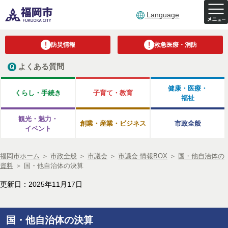
Language
防災情報
救急医療・消防
よくある質問
健康・医療・
くらし・手続き
子育て・教育
福祉
観光・魅力・
創業・産業・ビジネス
市政全般
イベント
福岡市ホーム
＞
市政全般
＞
市議会
＞
市議会 情報BOX
＞
国・他自治体の
資料
＞
国・他自治体の決算
更新日：2025年11月17日
国・他自治体の決算