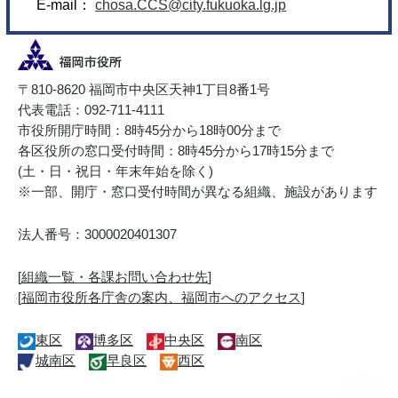
E-mail：
chosa.CCS@city.fukuoka.lg.jp
〒810-8620 福岡市中央区天神1丁目8番1号
代表電話：092-711-4111
市役所開庁時間：8時45分から18時00分まで
各区役所の窓口受付時間：8時45分から17時15分まで
(土・日・祝日・年末年始を除く)
※一部、開庁・窓口受付時間が異なる組織、施設があります
法人番号：3000020401307
[
組織一覧・各課お問い合わせ先
]
[
福岡市役所各庁舎の案内、福岡市へのアクセス
]
東区
博多区
中央区
南区
城南区
早良区
西区