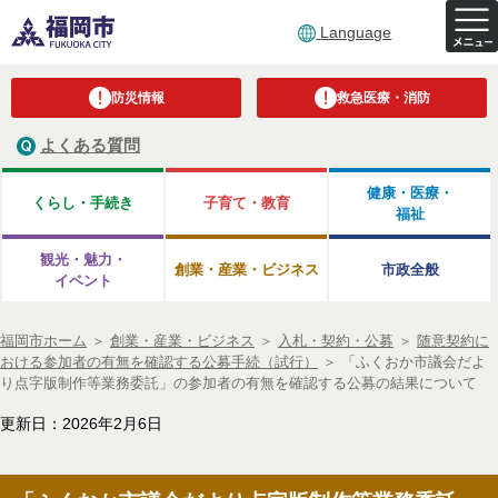
Language
防災情報
救急医療・消防
よくある質問
健康・医療・
くらし・手続き
子育て・教育
福祉
観光・魅力・
創業・産業・ビジネス
市政全般
イベント
福岡市ホーム
＞
創業・産業・ビジネス
＞
入札・契約・公募
＞
随意契約に
おける参加者の有無を確認する公募手続（試行）
＞
「ふくおか市議会だよ
り点字版制作等業務委託」の参加者の有無を確認する公募の結果について
更新日：2026年2月6日