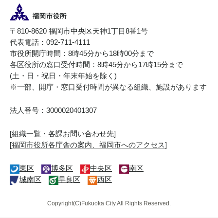
〒810-8620 福岡市中央区天神1丁目8番1号
代表電話：092-711-4111
市役所開庁時間：8時45分から18時00分まで
各区役所の窓口受付時間：8時45分から17時15分まで
(土・日・祝日・年末年始を除く)
※一部、開庁・窓口受付時間が異なる組織、施設があります
法人番号：3000020401307
[
組織一覧・各課お問い合わせ先
]
[
福岡市役所各庁舎の案内、福岡市へのアクセス
]
東区
博多区
中央区
南区
城南区
早良区
西区
Copyright(C)Fukuoka City.All Rights Reserved.