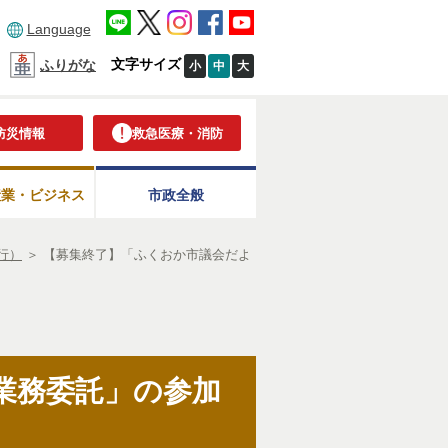
Language
文字サイズ
ふりがな
小
中
大
防災情報
救急医療・消防
産業・ビジネス
市政全般
行）
＞
【募集終了】「ふくおか市議会だよ
業務委託」の参加