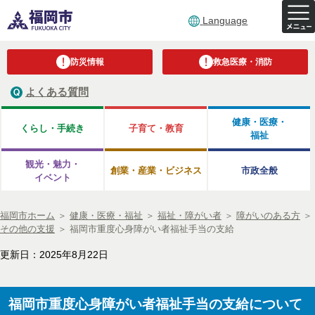
Language
防災情報
救急医療・消防
よくある質問
健康・医療・
くらし・手続き
子育て・教育
福祉
観光・魅力・
創業・産業・ビジネス
市政全般
イベント
福岡市ホーム
＞
健康・医療・福祉
＞
福祉・障がい者
＞
障がいのある方
＞
その他の支援
＞
福岡市重度心身障がい者福祉手当の支給
更新日：2025年8月22日
福岡市重度心身障がい者福祉手当の支給について