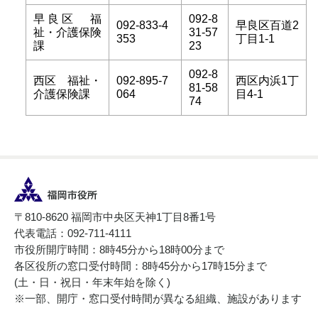
早良区 福
092-8
092-833-4
早良区百道2
祉・介護保険
31-57
353
丁目1-1
課
23
092-8
西区 福祉・
092-895-7
西区内浜1丁
81-58
介護保険課
064
目4-1
74
〒810-8620 福岡市中央区天神1丁目8番1号
代表電話：092-711-4111
市役所開庁時間：8時45分から18時00分まで
各区役所の窓口受付時間：8時45分から17時15分まで
(土・日・祝日・年末年始を除く)
※一部、開庁・窓口受付時間が異なる組織、施設があります