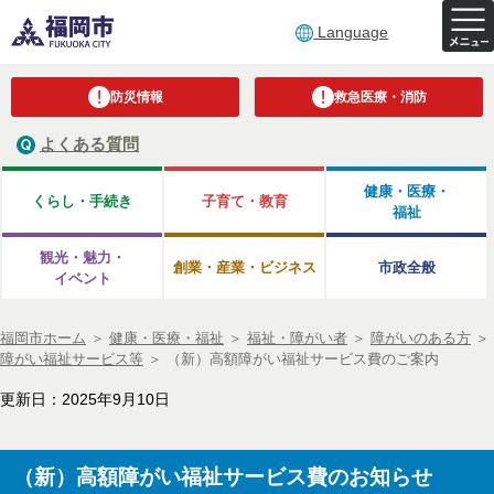
Language
防災情報
救急医療・消防
よくある質問
健康・医療・
くらし・手続き
子育て・教育
福祉
観光・魅力・
創業・産業・ビジネス
市政全般
イベント
福岡市ホーム
＞
健康・医療・福祉
＞
福祉・障がい者
＞
障がいのある方
＞
障がい福祉サービス等
＞
（新）高額障がい福祉サービス費のご案内
更新日：2025年9月10日
（新）高額障がい福祉サービス費のお知らせ