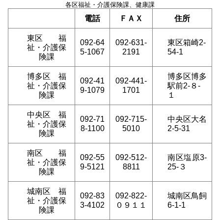
各区福祉・介護保険課、健康課
電話
ＦＡＸ
住所
東区 福
092-64
092-631-
東区箱崎2-
祉・介護保
5-1067
2191
54-1
険課
博多区 福
博多区博多
092-41
092-441-
祉・介護保
駅前2-８-
9-1079
1701
険課
１
中央区 福
092-71
092-715-
中央区大名
祉・介護保
8-1100
5010
2-5-31
険課
南区 福
092-55
092-512-
南区塩原3-
祉・介護保
9-5121
8811
25-３
険課
城南区 福
092-83
092-822-
城南区鳥飼
祉・介護保
3-4102
０９１１
6-1-1
険課