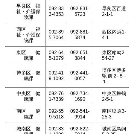
早良区 福
092-83
092-831-
早良区百道
祉・介護保
3-4353
5723
2-1-1
険課
西区 福
092-89
092-881-
西区内浜1-
祉・介護保
5-7064
5874
4-1
険課
東区 健
092-64
092-651-
東区箱崎2-
康課
5-1079
3844
54-27
博多区博多
博多区 健
092-41
092-441-
駅前2-８-
康課
9-1092
0057
１
中央区 健
092-76
092-734-
中央区舞鶴
康課
1-7339
1690
2-5-1
南区 健
092-55
092-541-
南区塩原3-
康課
9-5118
9914
25-3
城南区 健
092-83
092-822-
城南区鳥飼