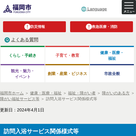
Language
防災情報
救急医療・消防
よくある質問
健康・医療・
くらし・手続き
子育て・教育
福祉
観光・魅力・
創業・産業・ビジネス
市政全般
イベント
福岡市ホーム
＞
健康・医療・福祉
＞
福祉・障がい者
＞
障がいのある方
＞
障がい福祉サービス等
＞
訪問入浴サービス関係様式等
更新日：2024年4月1日
訪問入浴サービス関係様式等