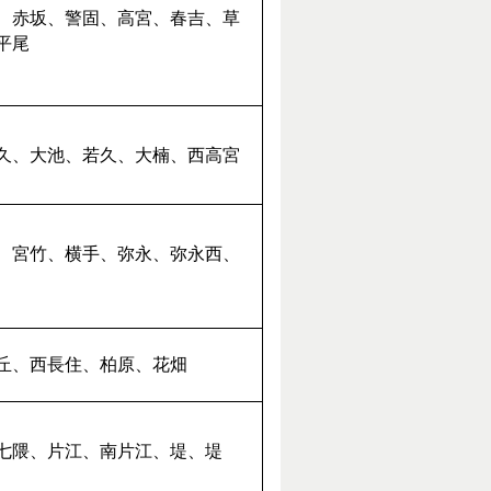
、赤坂、警固、高宮、春吉、草
平尾
久、大池、若久、大楠、西高宮
、宮竹、横手、弥永、弥永西、
丘、西長住、柏原、花畑
七隈、片江、南片江、堤、堤