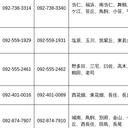
当仁、福浜、南当仁、舞鶴
092-738-3314
092-738-3340
ケ江、笹丘、鳥飼、小笹、
092-559-1929
092-559-1931
塩原、玉川、筑紫丘、東若
野多目、三宅、曰佐、高木
092-555-2461
092-555-2462
鶴田、老司
092-401-0016
092-401-0089
西花畑、東花畑、長住、長
城南、鳥飼、別府、金山、
092-874-7907
092-874-7910
丘、西長住、田島、長尾