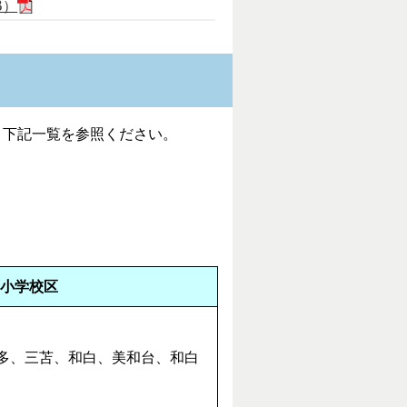
B）
。下記一覧を参照ください。
小学校区
多、三苫、和白、美和台、和白