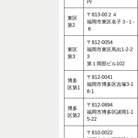
内
〒813-00２４
東区
福岡市東区名子３‐１‐
第2
８
〒812-0054
東区
福岡市東区馬出1-2-2
第3
3
第１岡部ビル102
〒812-0041
博多
福岡市博多区吉塚3-1
区第1
8-1
〒812-0894
博多
福岡市博多区諸岡1-1
区第2
5-22
〒810-0022