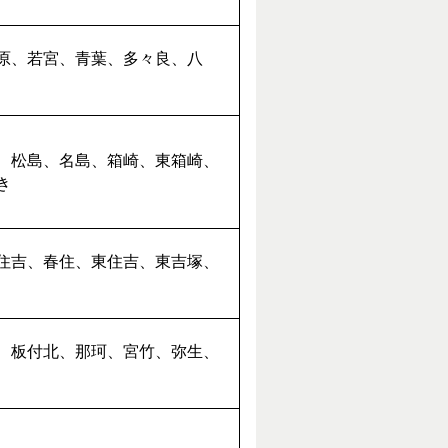
原、若宮、青葉、多々良、八
、松島、名島、箱崎、東箱崎、
き
住吉、春住、東住吉、東吉塚、
、板付北、那珂、宮竹、弥生、