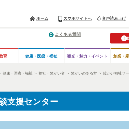
ホーム
スマホサイトへ
音声読み上げ
よくある質問
教育
健康・医療・
福祉
観光・魅力・
イベント
創業・
＞
健康・医療・福祉
＞
福祉・障がい者
＞
障がいのある方
＞
障がい福祉サ
談支援センター