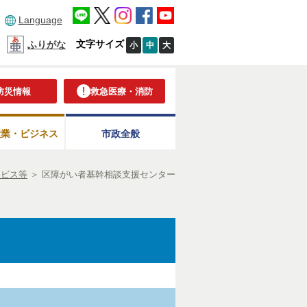
Language
文字サイズ
ふりがな
小
中
大
防災情報
救急医療・消防
産業・ビジネス
市政全般
ービス等
＞
区障がい者基幹相談支援センター