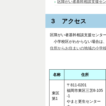
区障がい者基幹相談支援センタ
３ アクセス
区障がい者基幹相談支援センタ
小学校区がわからない場合は
住所からお住まいの地域の小学
名称
住所
〒811-0201
福岡市東区三苫8-105
東区
-1
第1
やまと更生センター