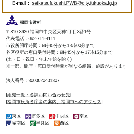
E-mail：
seikatsufukushi.PWB@city.fukuoka.lg.jp
〒810-8620 福岡市中央区天神1丁目8番1号
代表電話：092-711-4111
市役所開庁時間：8時45分から18時00分まで
各区役所の窓口受付時間：8時45分から17時15分まで
(土・日・祝日・年末年始を除く)
※一部、開庁・窓口受付時間が異なる組織、施設があります
法人番号：3000020401307
[
組織一覧・各課お問い合わせ先
]
[
福岡市役所各庁舎の案内、福岡市へのアクセス
]
東区
博多区
中央区
南区
城南区
早良区
西区