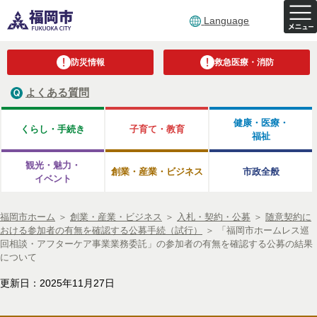
Language
防災情報
救急医療・消防
よくある質問
健康・医療・
くらし・手続き
子育て・教育
福祉
観光・魅力・
創業・産業・ビジネス
市政全般
イベント
福岡市ホーム
＞
創業・産業・ビジネス
＞
入札・契約・公募
＞
随意契約に
おける参加者の有無を確認する公募手続（試行）
＞
「福岡市ホームレス巡
回相談・アフターケア事業業務委託」の参加者の有無を確認する公募の結果
について
更新日：2025年11月27日