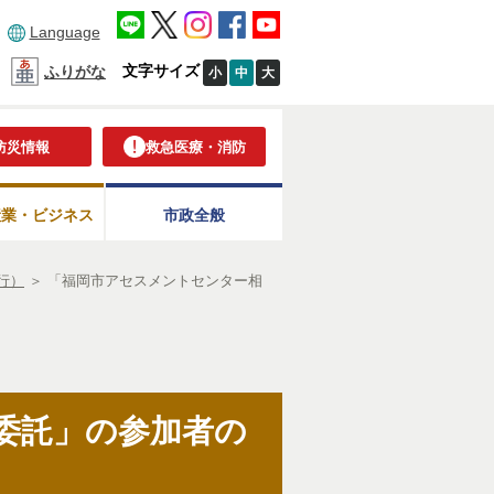
Language
文字サイズ
ふりがな
小
中
大
防災情報
救急医療・消防
産業・ビジネス
市政全般
行）
＞
「福岡市アセスメントセンター相
委託」の参加者の