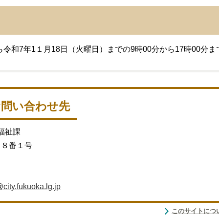
令和7年1１月18日（火曜日）までの9時00分から17時00分
お問い合わせ先
福祉課
目８番１号
ity.fukuoka.lg.jp
このサイトにつ