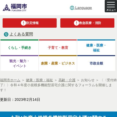
Language
防災情報
救急医療・消防
よくある質問
健康・医療・
くらし・手続き
子育て・教育
福祉
観光・魅力・
創業・産業・ビジネス
市政全般
イベント
福岡市ホーム
＞
健康・医療・福祉
＞
高齢・介護
＞
お知らせ
＞
〈〈受付終
了〉〉令和４年度小規模多機能型居宅介護に関するフォーラムを開催しま
す！
更新日：2023年2月14日