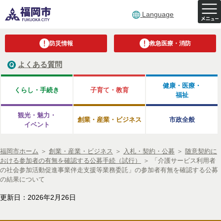
Language
防災情報
救急医療・消防
よくある質問
健康・医療・
くらし・手続き
子育て・教育
福祉
観光・魅力・
創業・産業・ビジネス
市政全般
イベント
福岡市ホーム
＞
創業・産業・ビジネス
＞
入札・契約・公募
＞
随意契約に
おける参加者の有無を確認する公募手続（試行）
＞
「介護サービス利用者
の社会参加活動促進事業伴走支援等業務委託」の参加者有無を確認する公募
の結果について
更新日：2026年2月26日