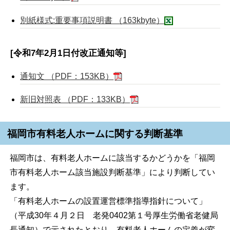
別紙様式:重要事項説明書 （163kbyte）
[令和7年2月1日付改正通知等]
通知文 （PDF：153KB）
新旧対照表 （PDF：133KB）
福岡市有料老人ホームに関する判断基準
福岡市は、有料老人ホームに該当するかどうかを「福岡
市有料老人ホーム該当施設判断基準」により判断してい
ます。
「有料老人ホームの設置運営標準指導指針について」
（平成30年４月２日 老発0402第１号厚生労働省老健局
長通知）で示されたとおり、有料老人ホームの定義が変