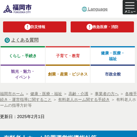
Language
防災情報
救急医療・消防
よくある質問
健康・医療・
くらし・手続き
子育て・教育
福祉
観光・魅力・
創業・産業・ビジネス
市政全般
イベント
福岡市ホーム
＞
健康・医療・福祉
＞
高齢・介護
＞
事業者の方へ
＞
各種手
続き・運営指導に関すること
＞
有料老人ホーム関する手続き
＞
有料老人ホ
ームの指導方針等
更新日：2025年2月1日