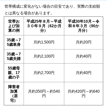
世帯構成に変化がない場合の目安であり、実際の支給額
とは異なる場合があります。
世帯お
平成25年８月～平成
平成30年10月～令
よび加
３０年９月（62か月
和８年３月（90か
算の例
分）
月分）
35歳～7
月約1,500円
月約20円
5歳単身
35歳～7
月約2,100円
月約40円
5歳夫婦
55歳母
親、17
月約2,700円
月約40円
歳の子
障害者
加算
月約350円～約540
月約420円～約640
（居
円
円
宅）