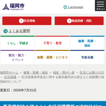
Language
防災情報
救急医療・消防
よくある質問
健康・医療・
くらし・手続き
子育て・教育
福祉
観光・魅力・
創業・産業・ビジネス
市政全般
イベント
福岡市ホーム
＞
健康・医療・福祉
＞
福祉・障がい者
＞
生活にお困りの方
＞
生活保護
＞
生活保護基準改定に関する最高裁判決を踏まえた保護費の追
加給付について
更新日：2026年7月31日