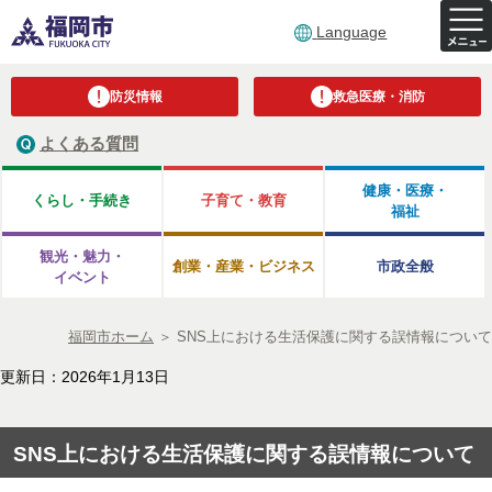
Language
防災情報
救急医療・消防
よくある質問
健康・医療・
くらし・手続き
子育て・教育
福祉
観光・魅力・
創業・産業・ビジネス
市政全般
イベント
福岡市ホーム
＞
SNS上における生活保護に関する誤情報について
更新日：2026年1月13日
SNS上における生活保護に関する誤情報について