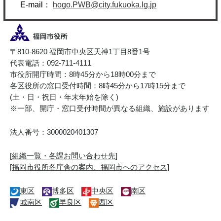
E-mail：
hogo.PWB@city.fukuoka.lg.jp
〒810-8620 福岡市中央区天神1丁目8番1号
代表電話：092-711-4111
市役所開庁時間：8時45分から18時00分まで
各区役所の窓口受付時間：8時45分から17時15分まで
(土・日・祝日・年末年始を除く)
※一部、開庁・窓口受付時間が異なる組織、施設があります
法人番号：3000020401307
[
組織一覧・各課お問い合わせ先
]
[
福岡市役所各庁舎の案内、福岡市へのアクセス
]
東区
博多区
中央区
南区
城南区
早良区
西区