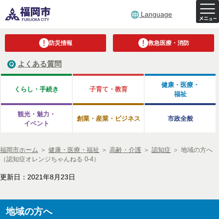
Language
防災情報
救急医療・消防
よくある質問
健康・医療・
くらし・手続き
子育て・教育
福祉
観光・魅力・
創業・産業・ビジネス
市政全般
イベント
福岡市ホーム
＞
健康・医療・福祉
＞
高齢・介護
＞
認知症
＞
地域の方へ
（認知症オレンジちゃんねる 0-4）
更新日：2021年8月23日
地域の方へ