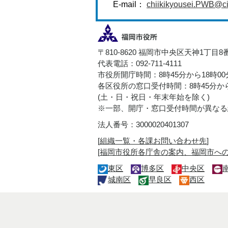
E-mail：
chiikikyousei.PWB@cit
〒810-8620 福岡市中央区天神1丁目8
代表電話：092-711-4111
市役所開庁時間：8時45分から18時0
各区役所の窓口受付時間：8時45分から
(土・日・祝日・年末年始を除く)
※一部、開庁・窓口受付時間が異なる
法人番号：3000020401307
[
組織一覧・各課お問い合わせ先
]
[
福岡市役所各庁舎の案内、福岡市へ
東区
博多区
中央区
城南区
早良区
西区