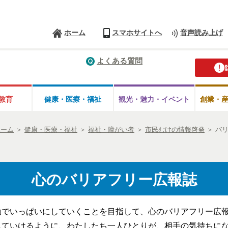
ホーム
スマホサイトへ
音声読み上げ
よくある質問
教育
健康・医療・
福祉
観光・魅力・
イベント
創業・
ホーム
＞
健康・医療・福祉
＞
福祉・障がい者
＞
市民むけの情報啓発
＞
バ
心のバリアフリー広報誌
動でいっぱいにしていくことを目指して、心のバリアフリー広
していけるように、わたしたち一人ひとりが、相手の気持ちに