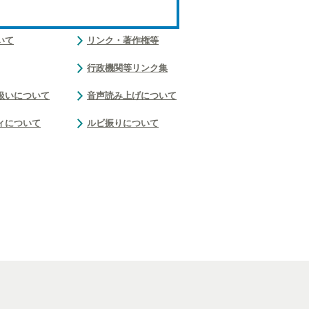
いて
リンク・著作権等
行政機関等リンク集
扱いについて
音声読み上げについて
ィについて
ルビ振りについて