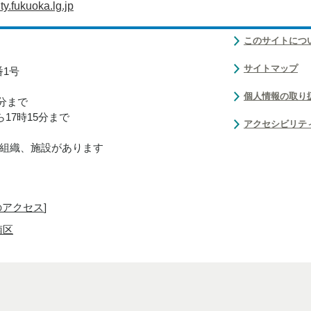
y.fukuoka.lg.jp
このサイトにつ
サイトマップ
番1号
個人情報の取り
0分まで
17時15分まで
アクセシビリテ
組織、施設があります
のアクセス
]
南区
Copyright(C)Fukuoka City.All Rights Reserved.