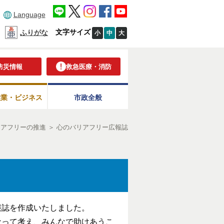
Language
文字サイズ
ふりがな
小
中
大
防災情報
救急医療・消防
産業・ビジネス
市政全般
リアフリーの推進
＞
心のバリアフリー広報誌
報誌を作成いたしました。
なって考え、みんなで助けあうこ