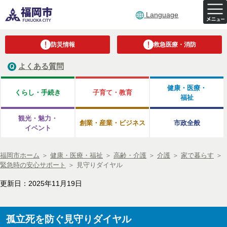
Language
防災情報
救急医療・消防
よくある質問
健康・医療・
くらし・手続き
子育て・教育
福祉
観光・魅力・
創業・産業・ビジネス
市政全般
イベント
福岡市ホーム
＞
健康・医療・福祉
＞
高齢・介護
＞
介護
＞
家で暮らす
＞
緊急時の安心サポート
＞
見守りダイヤル
更新日：2025年11月19日
孤立死を防ぐ見守りダイヤル