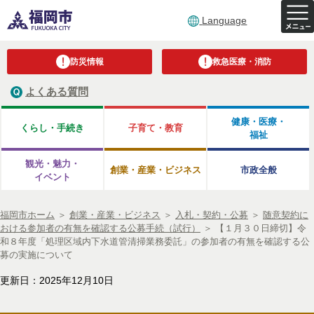
Language
防災情報
救急医療・消防
よくある質問
健康・医療・
くらし・手続き
子育て・教育
福祉
観光・魅力・
創業・産業・ビジネス
市政全般
イベント
福岡市ホーム
＞
創業・産業・ビジネス
＞
入札・契約・公募
＞
随意契約に
おける参加者の有無を確認する公募手続（試行）
＞
【１月３０日締切】令
和８年度「処理区域内下水道管清掃業務委託」の参加者の有無を確認する公
募の実施について
更新日：2025年12月10日