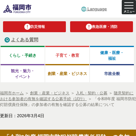
Language
防災情報
救急医療・消防
よくある質問
健康・医療・
くらし・手続き
子育て・教育
福祉
観光・魅力・
創業・産業・ビジネス
市政全般
イベント
福岡市ホーム
＞
創業・産業・ビジネス
＞
入札・契約・公募
＞
随意契約に
おける参加者の有無を確認する公募手続（試行）
＞
「令和8年度 福岡市防犯
灯賠償責任保険」の参加者の有無を確認する公募の結果について
更新日：2026年3月4日