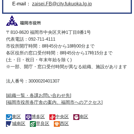
E-mail：
zaisei.FB@city.fukuoka.lg.jp
〒810-8620 福岡市中央区天神1丁目8番1号
代表電話：092-711-4111
市役所開庁時間：8時45分から18時00分まで
各区役所の窓口受付時間：8時45分から17時15分まで
(土・日・祝日・年末年始を除く)
※一部、開庁・窓口受付時間が異なる組織、施設があります
法人番号：3000020401307
[
組織一覧・各課お問い合わせ先
]
[
福岡市役所各庁舎の案内、福岡市へのアクセス
]
東区
博多区
中央区
南区
城南区
早良区
西区