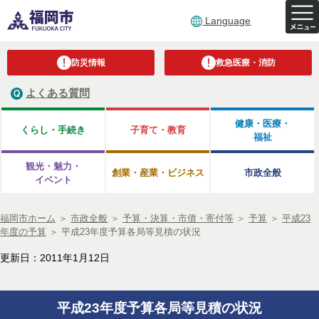
Language
防災情報
救急医療・消防
よくある質問
健康・医療・
くらし・手続き
子育て・教育
福祉
観光・魅力・
創業・産業・ビジネス
市政全般
イベント
福岡市ホーム
＞
市政全般
＞
予算・決算・市債・寄付等
＞
予算
＞
平成23
年度の予算
＞
平成23年度予算各局等見積の状況
更新日：2011年1月12日
平成23年度予算各局等見積の状況