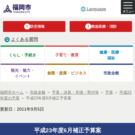
Language
防災情報
救急医療・消防
よくある質問
健康・医療・
くらし・手続き
子育て・教育
福祉
観光・魅力・
創業・産業・ビジネス
市政全般
イベント
福岡市ホーム
＞
市政全般
＞
予算・決算・市債・寄付等
＞
予算
＞
平成23
年度の予算
＞
平成23年度6月補正予算案
更新日：2011年9月5日
平成23年度6月補正予算案