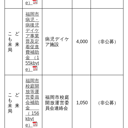
e）
福岡市
病児・
病後児
デイケ
こど
ア事業
も
病児デイケ
普及定
4,000
（非公募）
未来
ア施設
着促進
局
費補助
金 （1
55kbyt
e）
福岡市
校庭開
放等運
こど
営委員
福岡市校庭
も
会補助
開放運営委
1,050
（非公募）
未来
金
員会連絡会
局
（156
kbyt
e）