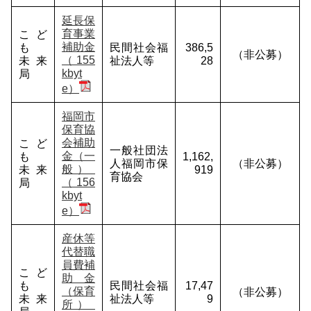
延長保
育事業
こど
補助金
も
民間社会福
386,5
（非公募）
（155
未来
祉法人等
28
kbyt
局
e）
福岡市
保育協
会補助
こど
一般社団法
金（一
も
1,162,
人福岡市保
（非公募）
般）
未来
919
育協会
（156
局
kbyt
e）
産休等
代替職
員費補
こど
助金
も
民間社会福
17,47
（保育
（非公募）
未来
祉法人等
9
所）