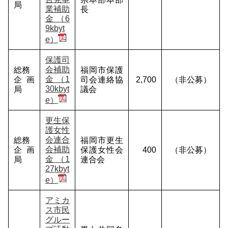
局
業補助
長
金 （6
9kbyt
e）
保護司
会補助
総務
福岡市保護
金 （1
企画
司会連絡協
2,700
（非公募）
30kbyt
局
議会
e）
更生保
護女性
会連合
総務
福岡市更生
会補助
企画
保護女性会
400
（非公募）
金 （1
局
連合会
27kbyt
e）
アミカ
ス市民
グルー