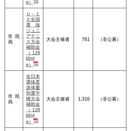
e）
Ｕ－１
５全国
選抜
ジュニ
アテニ
市民
大会主催者
761
（非公募）
ス大会
局
補助金
（128
kbyt
e）
全日本
選抜柔
道体重
別選手
市民
権大会
大会主催者
1,316
（非公募）
局
補助金
（128
kbyt
e）