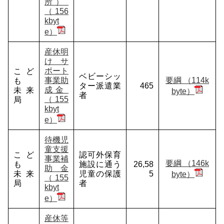
所）
（156
kbyt
e）
産休明
けサ
ポート
こど
ベビーシッ
事業助
要綱 （114k
も
ター派遣業
465
成金
未来
byte）
者
（155
局
kbyt
e）
待機児
童支援
こど
認可外保育
事業補
要綱 （146k
も
施設に通う
26,58
助金
未来
児童の保護
5
byte）
（155
局
者
kbyt
e）
産休等