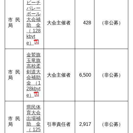
ビーチ
バレー
ボール
大会補
市民
大会主催者
428
（非公募）
助金
局
（128
kbyt
e）
金鷲旗
玉竜旗
高校柔
剣道大
市民
大会主催者
6,500
（非公募）
会補助
局
金 （1
28kbyt
e）
県民体
育大会
出場補
市民
助金
局
引率責任者
2,917
（非公募）
（125