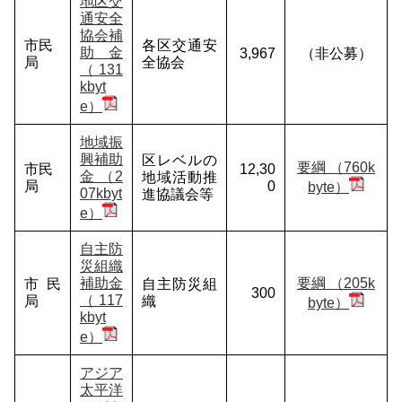
地区交
通安全
協会補
市民
各区交通安
助金
3,967
（非公募）
局
全協会
（131
kbyt
e）
地域振
興補助
区レベルの
要綱 （760k
市民
12,30
金 （2
地域活動推
局
0
byte）
07kbyt
進協議会等
e）
自主防
災組織
補助金
要綱 （205k
市民
自主防災組
300
（117
局
織
byte）
kbyt
e）
アジア
太平洋