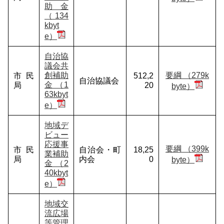
助金
（134
kbyt
e）
自治協
議会共
創補助
要綱 （279k
市民
512,2
自治協議会
金 （1
局
20
byte）
63kbyt
e）
地域デ
ビュー
応援事
要綱 （399k
市民
自治会・町
18,25
業補助
局
内会
0
byte）
金 （2
40kbyt
e）
地域交
流広場
等管理