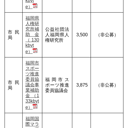
kbyt
e）
福岡県
人権研
究所補
公益社団法
市民
助金
人福岡県人
3,500
（非公募）
局
（130
権研究所
kbyt
e）
福岡市
スポー
ツ推進
委員協
福岡市ス
市民
議会事
ポーツ推進
3,875
（非公募）
局
業補助
委員協議会
金 （1
33kbyt
e）
福岡国
際マラ