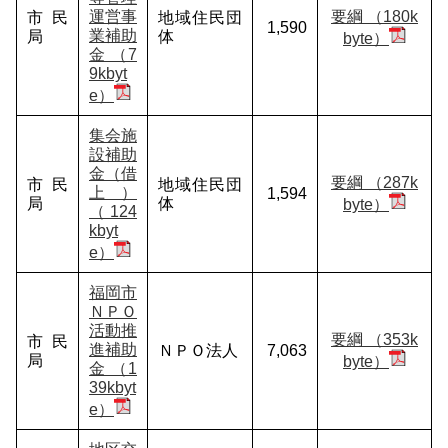
運営事
要綱 （180k
市民
地域住民団
1,590
業補助
局
体
byte）
金 （7
9kbyt
e）
集会施
設補助
金（借
要綱 （287k
市民
地域住民団
上）
1,594
局
体
byte）
（124
kbyt
e）
福岡市
ＮＰＯ
活動推
要綱 （353k
市民
進補助
ＮＰＯ法人
7,063
局
byte）
金 （1
39kbyt
e）