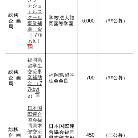
ナショ
ナルス
総務
クール
学校法人福
企画
6,000
（非公募）
事業補
岡国際学園
局
助金
（77k
byte）
福岡県
留学生
交流事
総務
福岡県留学
業補助
企画
700
（非公募）
生会会長
金 （7
局
7kbyt
e）
日本国
際連合
協会福
岡県本
日本国際連
総務
部交流
合協会福岡
企画
450
（非公募）
啓発事
県本部本部