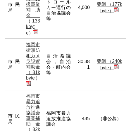
トロール
援事業
要綱 （177k
市民
カー運行の
4,000
補助
局
byte）
自治協議会
金
等
（133
kbyt
e）
福岡市
街頭防
犯カメ
自治協議
ラ設置
要綱 （240k
市民
会，自治
30,38
補助金
局
会・町内会
1
byte）
（81k
等
byte）
福岡市
暴力追
放推進
協議会
福岡市暴力
市民
事業補
追放推進協
435
（非公募）
局
助金
議会
（82k