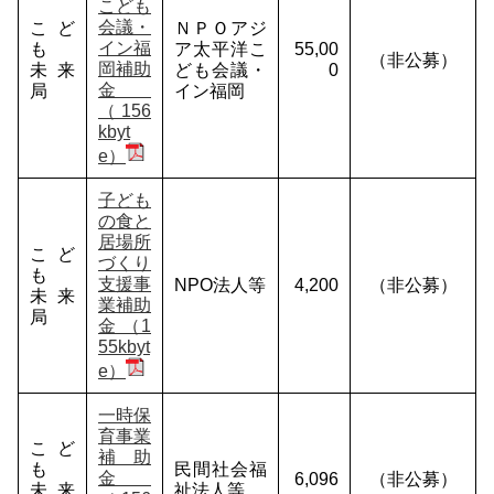
こども
会議・
こど
ＮＰＯアジ
イン福
も
ア太平洋こ
55,00
（非公募）
岡補助
未来
ども会議・
0
金
局
イン福岡
（156
kbyt
e）
子ども
の食と
居場所
こど
づくり
も
支援事
NPO法人等
4,200
（非公募）
未来
業補助
局
金 （1
55kbyt
e）
一時保
育事業
こど
補助
も
民間社会福
金
6,096
（非公募）
未来
祉法人等