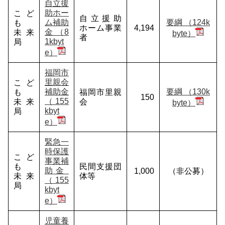
自立援
助ホー
こど
自立援助
ム補助
要綱 （124k
も
ホーム事業
4,194
金 （8
未来
byte）
者
1kbyt
局
e）
福岡市
里親会
こど
補助金
要綱 （130k
も
福岡市里親
150
（155
未来
会
byte）
kbyt
局
e）
緊急一
時保護
こど
事業補
も
民間支援団
助金
1,000
（非公募）
未来
体等
（155
局
kbyt
e）
児童養