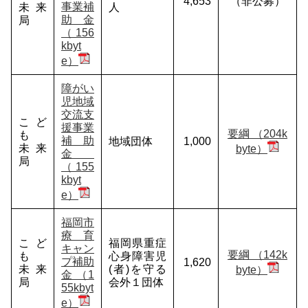
4,653
（非公募）
事業補
未来
人
助金
局
（156
kbyt
e）
障がい
児地域
交流支
こど
援事業
要綱 （204k
も
補助
地域団体
1,000
未来
byte）
金
局
（155
kbyt
e）
福岡市
療育
こど
福岡県重症
キャン
要綱 （142k
も
心身障害児
プ補助
1,620
未来
(者)を守る
byte）
金 （1
局
会外１団体
55kbyt
e）