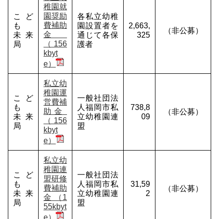
稚園就
園奨励
こど
各私立幼稚
費補助
も
園設置者を
2,663,
（非公募）
金
未来
通じて各保
325
（156
局
護者
kbyt
e）
私立幼
稚園運
こど
一般社団法
営費補
も
人福岡市私
738,8
助金
（非公募）
未来
立幼稚園連
09
（156
局
盟
kbyt
e）
私立幼
稚園連
こど
一般社団法
盟研修
も
人福岡市私
31,59
費補助
（非公募）
未来
立幼稚園連
2
金 （1
局
盟
55kbyt
e）