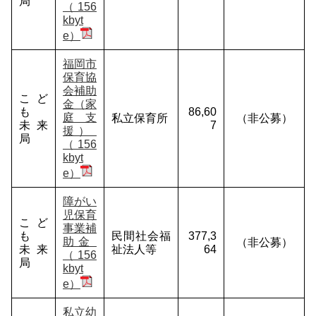
局
（156
kbyt
e）
福岡市
保育協
会補助
こど
金（家
も
86,60
庭支
私立保育所
（非公募）
未来
7
援）
局
（156
kbyt
e）
障がい
児保育
こど
事業補
も
民間社会福
377,3
助金
（非公募）
未来
祉法人等
64
（156
局
kbyt
e）
私立幼