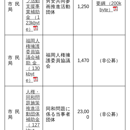
プ活動
男女共同参
要綱 （200k
市民
支援事
画推進活動
1,250
局
byte）
業補助
団体
金 （1
23kbyt
e）
福岡人
権擁護
委員協
福岡人権擁
議会補
市民
護委員協議
1,470
（非公募）
助金
局
会
（130
kbyt
e）
人権・
同和問
題施策
推進活
同和問題に
市民
23,00
動団体
係る当事者
（非公募）
局
0
補助金
団体
（127