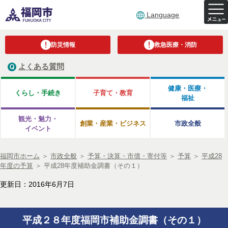
Language
防災情報
救急医療・消防
よくある質問
健康・医療・
くらし・手続き
子育て・教育
福祉
観光・魅力・
創業・産業・ビジネス
市政全般
イベント
福岡市ホーム
＞
市政全般
＞
予算・決算・市債・寄付等
＞
予算
＞
平成28
年度の予算
＞
平成28年度補助金調書（その１）
更新日：2016年6月7日
平成２８年度福岡市補助金調書（その１）