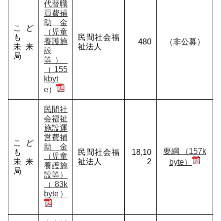
代替職
員費補
助金
こど
（児童
も
民間社会福
養護施
480
（非公募）
未来
祉法人
設
局
等）
（155
kbyt
e）
民間社
会福祉
施設運
営費補
こど
助金
要綱 （157k
も
民間社会福
18,10
（児童
未来
祉法人
2
byte）
養護施
局
設等）
（83k
byte）