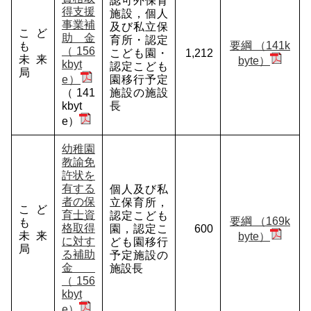
認可外保育
得支援
施設，個人
事業補
及び私立保
こど
助金
育所・認定
要綱 （141k
も
（156
こども園・
1,212
未来
byte）
kbyt
認定こども
局
e）
園移行予定
（141
施設の施設
kbyt
長
e）
幼稚園
教諭免
許状を
有する
個人及び私
者の保
立保育所，
こど
育士資
認定こども
要綱 （169k
も
格取得
園，認定こ
600
未来
byte）
に対す
ども園移行
局
る補助
予定施設の
金
施設長
（156
kbyt
e）