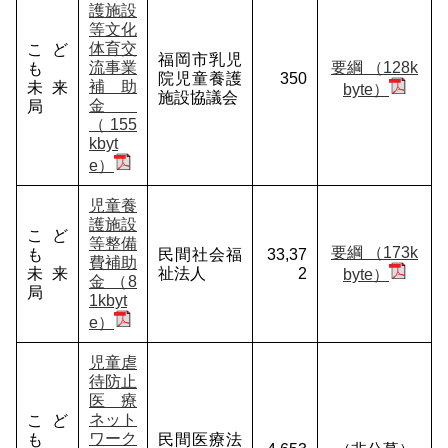
護施設
等文化
体育交
こど
福岡市乳児
流事業
要綱 （128k
も
院児童養護
350
補助
未来
byte）
施設協議会
金
局
（155
kbyt
e）
児童養
護施設
こど
等整備
要綱 （173k
も
民間社会福
33,37
費補助
未来
祉法人
2
byte）
金 （8
局
1kbyt
e）
児童虐
待防止
医療
ネット
こど
ワーク
も
民間医療法