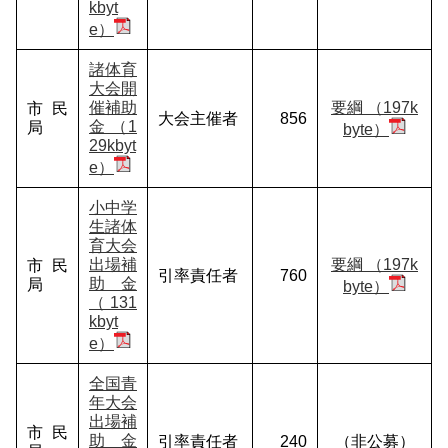
kbyt
e）
諸体育
大会開
催補助
要綱 （197k
市民
大会主催者
856
金 （1
局
byte）
29kbyt
e）
小中学
生諸体
育大会
出場補
要綱 （197k
市民
引率責任者
760
助金
局
byte）
（131
kbyt
e）
全国青
年大会
出場補
市民
助金
引率責任者
240
（非公募）