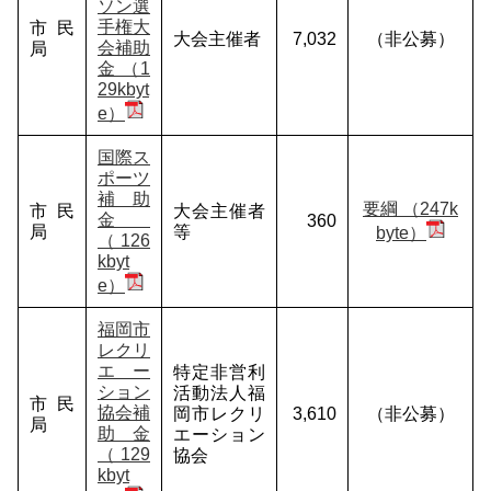
ソン選
手権大
市民
大会主催者
7,032
（非公募）
会補助
局
金 （1
29kbyt
e）
国際ス
ポーツ
補助
要綱 （247k
市民
大会主催者
金
360
局
等
byte）
（126
kbyt
e）
福岡市
レクリ
エー
特定非営利
ション
活動法人福
市民
協会補
岡市レクリ
3,610
（非公募）
局
助金
エーション
（129
協会
kbyt