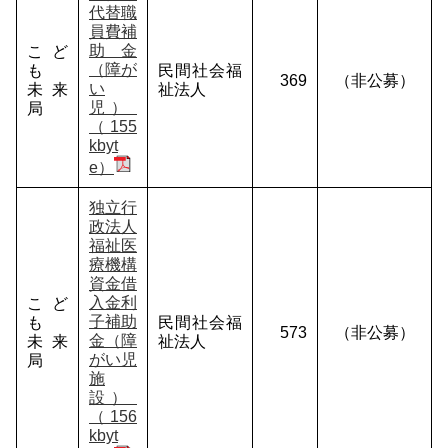
代替職
員費補
助金
こど
（障が
も
民間社会福
369
（非公募）
い
未来
祉法人
児）
局
（155
kbyt
e）
独立行
政法人
福祉医
療機構
資金借
入金利
こど
子補助
も
民間社会福
573
（非公募）
金（障
未来
祉法人
がい児
局
施
設）
（156
kbyt