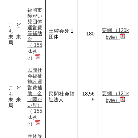
福岡市
障がい
児団体
こど
運営費
要綱 （120k
も
土曜会外１
等補助
180
未来
団体
byte）
金
局
（155
kbyt
e）
民間社
会福祉
施設運
営費補
こど
助金
要綱 （121k
も
民間社会福
18,56
（障が
未来
祉法人
9
byte）
い児）
局
（155
kbyt
e）
産休等