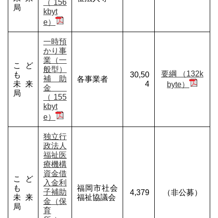
（156
局
kbyt
e）
一時預
かり事
業（一
こど
般型）
要綱 （132k
も
30,50
補助
各事業者
未来
4
byte）
金
局
（155
kbyt
e）
独立行
政法人
福祉医
療機構
資金借
こど
入金利
も
福岡市社会
子補助
4,379
（非公募）
未来
福祉協議会
金（保
局
育