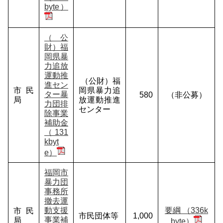
byte）
（公
財）福
岡県暴
力追放
運動推
（公財）福
進セン
市民
岡県暴力追
ター暴
580
（非公募）
局
放運動推進
力団排
センター
除事業
補助金
（131
kbyt
e）
福岡市
暴力団
事務所
撤去運
動支援
要綱 （336k
市民
市民団体等
1,000
事業補
局
byte）