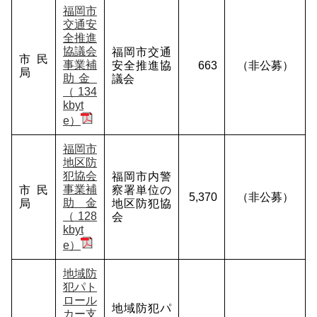
福岡市
交通安
全推進
協議会
福岡市交通
市民
事業補
安全推進協
663
（非公募）
局
助金
議会
（134
kbyt
e）
福岡市
地区防
犯協会
福岡市内警
事業補
市民
察署単位の
5,370
（非公募）
助金
局
地区防犯協
（128
会
kbyt
e）
地域防
犯パト
ロール
地域防犯パ
カー支