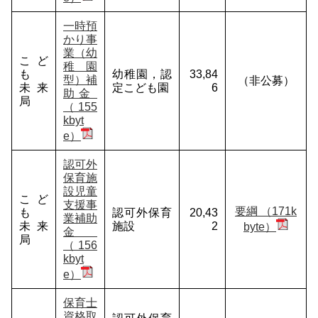
一時預
かり事
業（幼
こど
稚園
も
幼稚園，認
33,84
型）補
（非公募）
未来
定こども園
6
助金
局
（155
kbyt
e）
認可外
保育施
設児童
こど
支援事
要綱 （171k
も
認可外保育
20,43
業補助
未来
施設
2
byte）
金
局
（156
kbyt
e）
保育士
資格取