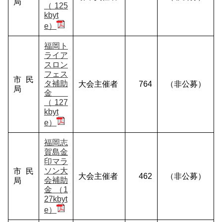
局
（125
kbyt
e）
福岡ト
ライア
スロン
フェス
市民
タ補助
大会主催者
764
（非公募）
局
金
（127
kbyt
e）
福岡志
賀島金
印マラ
ソン大
市民
大会主催者
462
（非公募）
会補助
局
金 （1
27kbyt
e）