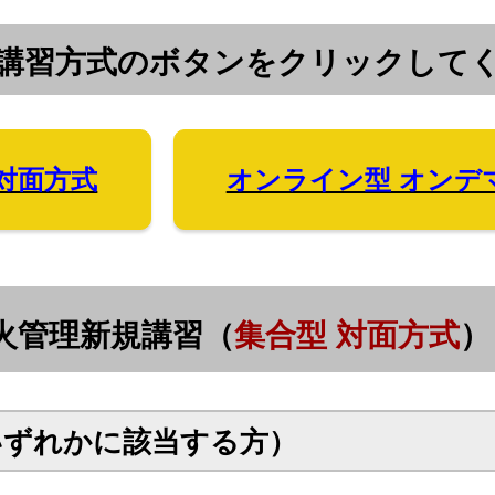
講習方式のボタンをクリックして
 対面方式
オンライン型 オンデ
火管理新規講習（
集合型 対面方式
）
いずれかに該当する方）