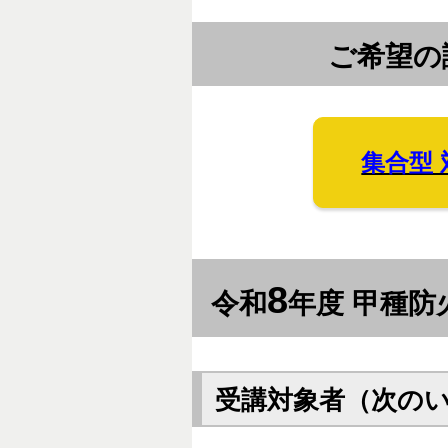
ご希望の
集合型
8
令和
年度 甲種防
受講対象者（次の