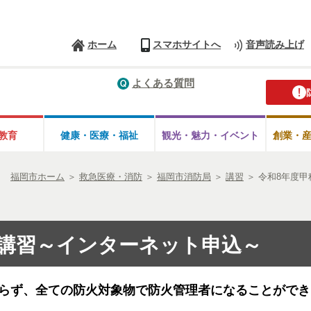
ホーム
スマホサイトへ
音声読み上げ
よくある質問
教育
健康・医療・
福祉
観光・魅力・
イベント
創業・
福岡市ホーム
＞
救急医療・消防
＞
福岡市消防局
＞
講習
＞
令和8年度
講習～インターネット申込～
らず、全ての防火対象物で防火管理者になることができ