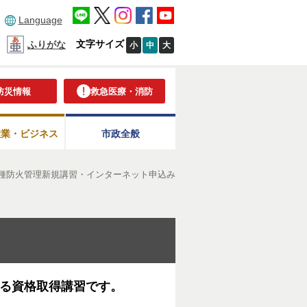
Language
文字サイズ
ふりがな
小
中
大
防災情報
救急医療・消防
産業・ビジネス
市政全般
甲種防火管理新規講習・インターネット申込み
る資格取得講習です。