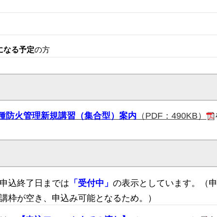
になる予定
の方
甲種防火管理新規講習（集合型）案内
（PDF：490KB）
申込終了日までは
「受付中」
の表示としています。（
講枠が空き、申込み可能となるため。）