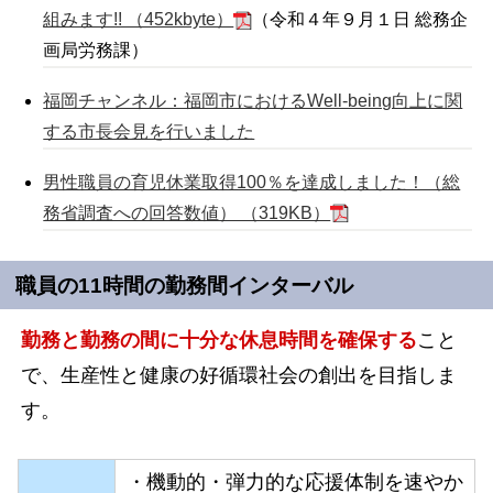
組みます!! （452kbyte）
（令和４年９月１日 総務企
画局労務課）
福岡チャンネル：福岡市におけるWell-being向上に関
する市長会見を行いました
男性職員の育児休業取得100％を達成しました！（総
務省調査への回答数値） （319KB）
職員の11時間の勤務間インターバル
勤務と勤務の間に十分な休息時間を確保する
こと
で、生産性と健康の好循環社会の創出を目指しま
す。
・機動的・弾力的な応援体制を速やか