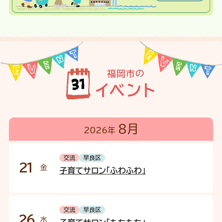
福岡市の
イベント
8月
2026年
交流
早良区
21
金
子育てサロン「ふわふわ」
交流
早良区
26
水