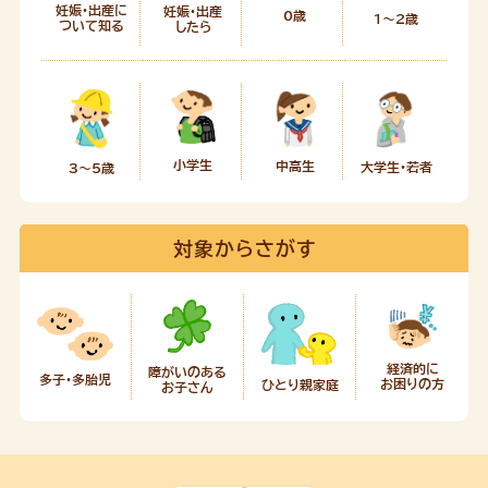
妊娠・出産に
妊娠・出産
0歳
1～2歳
ついて知る
したら
小学生
中高生
大学生・若者
3～5歳
対象からさがす
経済的に
障がいのある
多子・多胎児
お困りの方
ひとり親家庭
お子さん