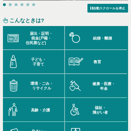
自動スクロールを停止
こんなときは?
届出・証明・
税金
(戸籍・
結婚・離婚
住民票など)
子ども・
教育
子育て
環境・ごみ・
健康・医療・
リサイクル
年金
福祉・
高齢・介護
障がい者