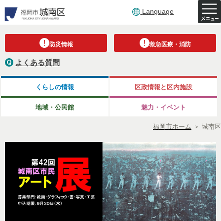
Language
防災情報
救急医療・消防
よくある質問
くらしの情報
区政情報と区内施設
地域・公民館
魅力・イベント
福岡市ホーム
＞
城南区