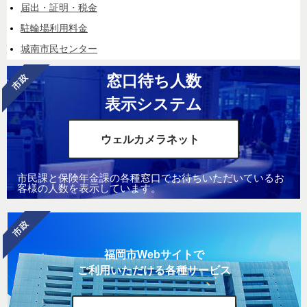
届出・証明・税金
駐輪場利用料金
城南市民センター
窓口待ち人数
表示システム
ウェルカメラネット
市民課と保険年金課の各種窓口でお待ちいただいているお
客様の人数を表示しています。
福岡市Webサイトで
ご利用いただける各種サービス