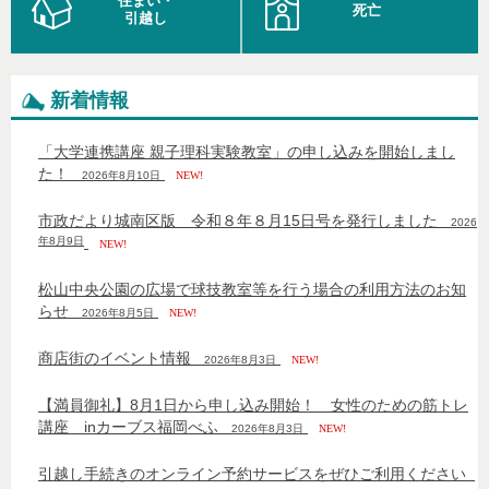
住まい・
死亡
引越し
新着情報
「大学連携講座 親子理科実験教室」の申し込みを開始しまし
た！
2026年8月10日
NEW!
市政だより城南区版 令和８年８月15日号を発行しました
2026
年8月9日
NEW!
松山中央公園の広場で球技教室等を行う場合の利用方法のお知
らせ
2026年8月5日
NEW!
商店街のイベント情報
2026年8月3日
NEW!
【満員御礼】8月1日から申し込み開始！ 女性のための筋トレ
講座 inカーブス福岡べふ
2026年8月3日
NEW!
引越し手続きのオンライン予約サービスをぜひご利用ください