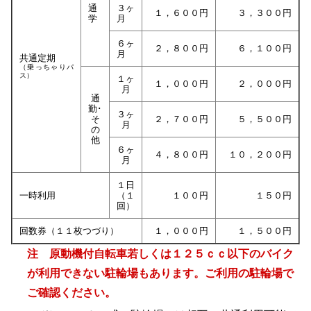
通
３ヶ
１，６００円
３，３００円
学
月
６ヶ
２，８００円
６，１００円
月
共通定期
（乗っちゃりパ
ス）
１ヶ
１，０００円
２，０００円
月
通
勤･
３ヶ
そ
２，７００円
５，５００円
月
の
他
６ヶ
４，８００円
１０，２００円
月
１日
一時利用
（１
１００円
１５０円
回）
回数券（１１枚つづり）
１，０００円
１，５００円
注 原動機付自転車若しくは１２５ｃｃ以下のバイク
が利用できない駐輪場もあります。ご利用の駐輪場で
ご確認ください。