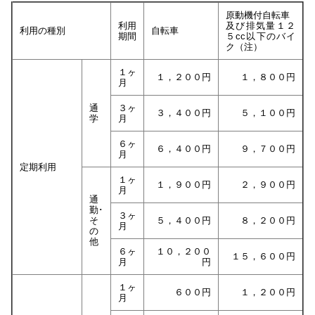
原動機付自転車
利用
及び排気量１２
利用の種別
自転車
期間
５cc以下のバイ
ク（注）
１ヶ
１，２００円
１，８００円
月
通
３ヶ
３，４００円
５，１００円
学
月
６ヶ
６，４００円
９，７００円
月
定期利用
１ヶ
１，９００円
２，９００円
月
通
勤･
３ヶ
そ
５，４００円
８，２００円
月
の
他
６ヶ
１０，２００
１５，６００円
月
円
１ヶ
６００円
１，２００円
月