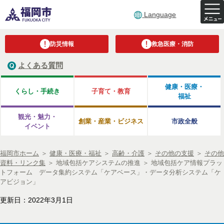
Language
防災情報
救急医療・消防
よくある質問
健康・医療・
くらし・手続き
子育て・教育
福祉
観光・魅力・
創業・産業・ビジネス
市政全般
イベント
福岡市ホーム
＞
健康・医療・福祉
＞
高齢・介護
＞
その他の支援
＞
その他
資料・リンク集
＞
地域包括ケアシステムの推進
＞
地域包括ケア情報プラッ
トフォーム データ集約システム「ケアベース」・データ分析システム「ケ
アビジョン」
更新日：2022年3月1日