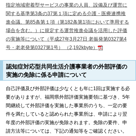
指定地域密着型サービスの事業の人員、設備及び運営に
関する基準第3条の37第１項に定める介護・医療連携推
進会議、第85条第１項（第182条第1項において準用する
場合を含む。）に規定する運営推進会議を活用した評価
の実施等について（平成27年3月27日 老振発第0327第4
号・老老発第0327第1号） （2,192kbyte）
認知症対応型共同生活介護事業者の外部評価の
実施の免除に係る申請について
自己評価及び外部評価は少なくとも年に1回は実施する必
要がありますが、福岡県外部評価実施要領に基づき、5年
間継続して外部評価を実施した事業所のうち、一定の要
件を満たしていると認められた事業所は、申請により翌
年度の外部評価の実施が免除されます。免除の要件、申
請方法等については、下記の通知等をご確認ください。