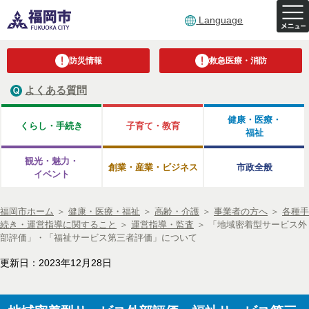
Language
防災情報
救急医療・消防
よくある質問
健康・医療・
くらし・手続き
子育て・教育
福祉
観光・魅力・
創業・産業・ビジネス
市政全般
イベント
福岡市ホーム
＞
健康・医療・福祉
＞
高齢・介護
＞
事業者の方へ
＞
各種手
続き・運営指導に関すること
＞
運営指導・監査
＞
「地域密着型サービス外
部評価」・「福祉サービス第三者評価」について
更新日：2023年12月28日