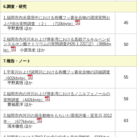
6.調査・研究
1.福岡市内水環境中における有機フッ素化合物の環境実態お
45
よび排出実態調査 （２） （710kbyte）
平野真悟 ほか
2.福岡市内河川水および博多湾における直鎖アルキルベンゼ
ンスルホン酸ナトリウムの実態調査(H26.1.22訂正) （388kby
50
te）
小原浩史 ほか
7.報告・ノート
1.宇美川および諸岡川における有機フッ素化合物の詳細調査
55
（602kbyte）
平野真悟 ほか
2.福岡市内の河川および博多湾におけるノニルフェノールの
59
実態調査 （442kbyte）
豊福星洋 ほか
3.福岡市内河川の底生動物をもちいた環境評価－室見川,2012
63
年－ （677kbyte）
清水徹也 ほか