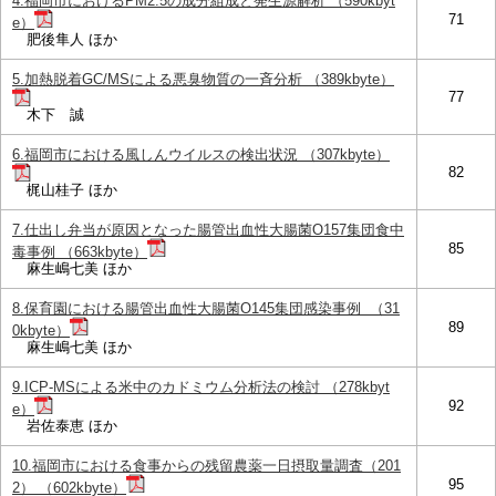
4.福岡市におけるPM2.5の成分組成と発生源解析 （590kbyt
71
e）
肥後隼人 ほか
5.加熱脱着GC/MSによる悪臭物質の一斉分析 （389kbyte）
77
木下 誠
6.福岡市における風しんウイルスの検出状況 （307kbyte）
82
梶山桂子 ほか
7.仕出し弁当が原因となった腸管出血性大腸菌O157集団食中
85
毒事例 （663kbyte）
麻生嶋七美 ほか
8.保育園における腸管出血性大腸菌O145集団感染事例 （31
89
0kbyte）
麻生嶋七美 ほか
9.ICP-MSによる米中のカドミウム分析法の検討 （278kbyt
92
e）
岩佐泰恵 ほか
10.福岡市における食事からの残留農薬一日摂取量調査（201
95
2） （602kbyte）