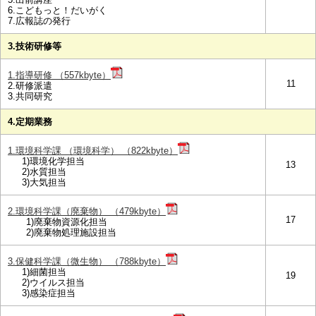
6.こどもっと！だいがく
7.広報誌の発行
3.技術研修等
1.指導研修 （557kbyte）
11
2.研修派遣
3.共同研究
4.定期業務
1.環境科学課 （環境科学） （822kbyte）
1)環境化学担当
13
2)水質担当
3)大気担当
2.環境科学課（廃棄物） （479kbyte）
17
1)廃棄物資源化担当
2)廃棄物処理施設担当
3.保健科学課（微生物） （788kbyte）
1)細菌担当
19
2)ウイルス担当
3)感染症担当