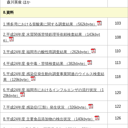
森川英俊 ほか
8.資料
103
1.博多湾における貧酸素に関する調査結果 （562kbyte）
2.平成24年度 水質関係苦情処理等依頼検査結果 （143kbyt
108
e）
110
3.平成24年度 福岡市の酸性雨調査結果 （262kbyte）
113
4.平成24年度 食中毒・苦情検査結果 （382kbyte）
5.平成24年度 感染症発生動向調査事業関連のウイルス検査結
118
果 （129kbyte）
6.平成24年度 福岡市におけるインフルエンザの流行状況 （1
120
29kbyte）
122
7.平成24年度 感染症(三類）発生状況 （326kbyte）
126
8.平成24年度 主要食品添加物の検出状況 （140kbyte）