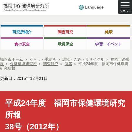
Language
研究所紹介
調査研究
健康
食の安全
環境保全
学習・イベント
福岡市ホーム
＞
くらし・手続き
＞
環境・ごみ・リサイクル
＞
福岡市の環
境
＞
保健環境研究所
＞
調査研究
＞
所報
＞
平成24年度 福岡市保健環境
研究所報
更新日：2015年12月21日
平成24年度 福岡市保健環境研究
所報
38号（2012年）