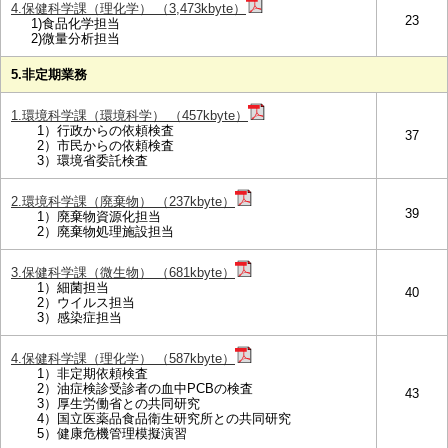
4.保健科学課（理化学） （3,473kbyte）
23
1)食品化学担当
2)微量分析担当
5.非定期業務
1.環境科学課（環境科学） （457kbyte）
1）行政からの依頼検査
37
2）市民からの依頼検査
3）環境省委託検査
2.環境科学課（廃棄物） （237kbyte）
39
1）廃棄物資源化担当
2）廃棄物処理施設担当
3.保健科学課（微生物） （681kbyte）
1）細菌担当
40
2）ウイルス担当
3）感染症担当
4.保健科学課（理化学） （587kbyte）
1）非定期依頼検査
2）油症検診受診者の血中PCBの検査
43
3）厚生労働省との共同研究
4）国立医薬品食品衛生研究所との共同研究
5）健康危機管理模擬演習