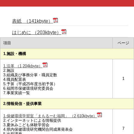
表紙 （141kbyte）
はじめに （203kbyte）
項目
ページ
1.施設・機構
1.沿革 （1,204kbyte）
2.施設
3.組織及び事務分掌・職員定数
1
4.職員配置表
5.予算（平成25年度当初予算）
6.福岡市保健環境研究委員会
7.事業実績一覧
2.情報発信・提供事業
1.保健環境学習室「まもるーむ福岡」 （2,610kbyte）
2.インターネットによる情報提供
3.夏休みこども体験学習会
7
4.県内保健環境研究機関合同成果発表会
5.出前講座