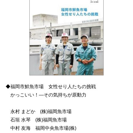
◆福岡市鮮魚市場 女性せり人たちの挑戦
かっこいい！―その気持ちが原動力
永村 まどか (株)福岡魚市場
石垣 水琴 (株)福岡魚市場
中村 友海 福岡中央魚市場(株)