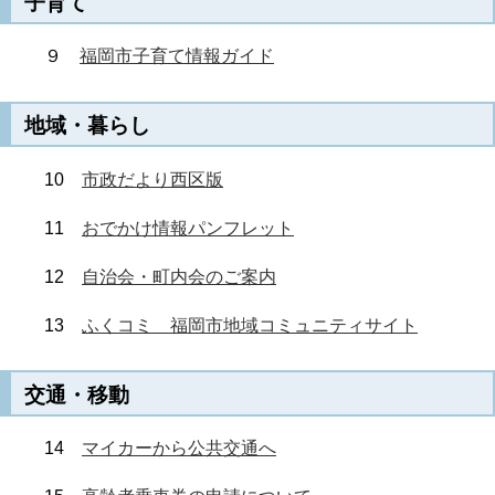
子育て
９
福岡市子育て情報ガイド
地域・暮らし
10
市政だより西区版
11
おでかけ情報パンフレット
12
自治会・町内会のご案内
13
ふくコミ 福岡市地域コミュニティサイト
交通・移動
14
マイカーから公共交通へ