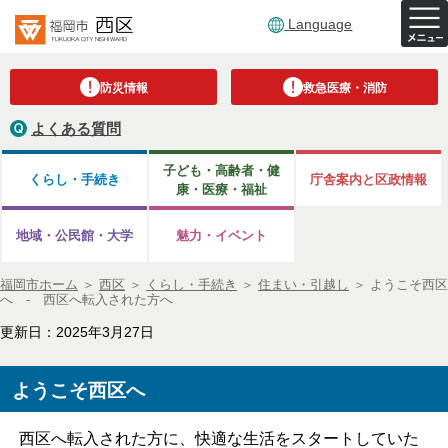
Language
防災情報
救急医療・消防
よくある質問
子ども・高齢者・健
くらし・手続き
庁舎案内と区政情報
康・医療・福祉
地域・公民館・大学
魅力・イベント
福岡市ホーム
＞
西区
＞
くらし・手続き
＞
住まい・引越し
＞
ようこそ西区
へ - 西区へ転入された方へ
更新日：2025年3月27日
ようこそ西区へ
西区へ転入された方に、快適な生活をスタートしていた