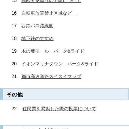
15
高齢者乗車券の申請について
16
自転車放置禁止区域など
17
西鉄バス路線図
18
地下鉄のすすめ
19
木の葉モール パーク&ライド
20
イオンマリナタウン パーク&ライド
21
都市高速道路スイスイマップ
その他
22
住民票を異動した際の投票について