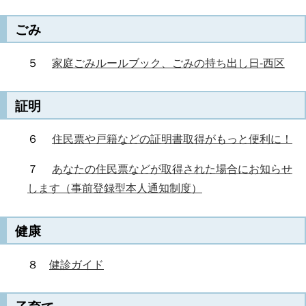
ごみ
５
家庭ごみルールブック、ごみの持ち出し日-西区
証明
６
住民票や戸籍などの証明書取得がもっと便利に！
７
あなたの住民票などが取得された場合にお知らせ
します（事前登録型本人通知制度）
健康
８
健診ガイド