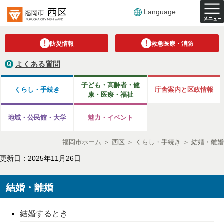
Language
防災情報
救急医療・消防
よくある質問
子ども・高齢者・健
くらし・手続き
庁舎案内と区政情報
康・医療・福祉
地域・公民館・大学
魅力・イベント
福岡市ホーム
＞
西区
＞
くらし・手続き
＞
結婚・離婚
更新日：2025年11月26日
結婚・離婚
結婚するとき