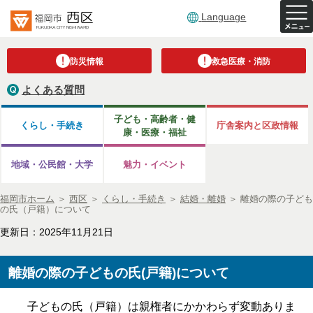
Language
防災情報
救急医療・消防
よくある質問
子ども・高齢者・健
くらし・手続き
庁舎案内と区政情報
康・医療・福祉
地域・公民館・大学
魅力・イベント
福岡市ホーム
＞
西区
＞
くらし・手続き
＞
結婚・離婚
＞
離婚の際の子ども
の氏（戸籍）について
更新日：2025年11月21日
離婚の際の子どもの氏(戸籍)について
子どもの氏（戸籍）は親権者にかかわらず変動ありま