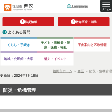
Language
防災情報
救急医療・消防
よくある質問
子ども・高齢者・健
くらし・手続き
庁舎案内と区政情報
康・医療・福祉
地域・公民館・大学
魅力・イベント
福岡市ホーム
＞
西区
＞
防災・危機管理
更新日：2024年7月18日
防災・危機管理