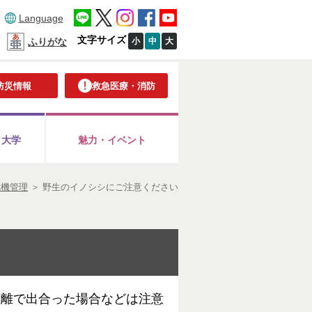
Language
文字サイズ
小
中
大
ふりがな
防災情報
救急医療・消防
・大学
魅力・イベント
危機管理
＞
野生のイノシシにご注意ください
距離で出合った場合などは注意