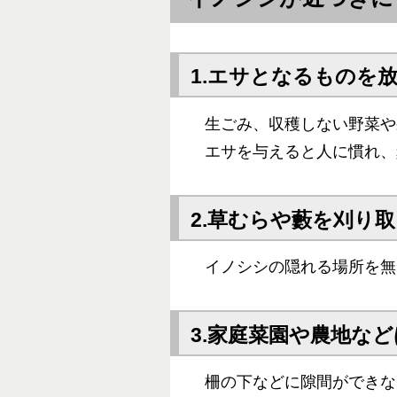
1.エサとなるものを
生ごみ、収穫しない野菜や
エサを与えると人に慣れ、
2.草むらや藪を刈り
イノシシの隠れる場所を無
3.家庭菜園や農地な
柵の下などに隙間ができな