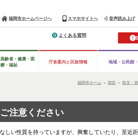
福岡市ホームページへ
スマホサイトへ
音声読み上げ
よくある質問
・高齢者・健康・医
庁舎案内と区政情報
地域・公民館
療・福祉
福岡市ホーム
＞
西区
＞
防災・
にご注意ください
なしい性質を持っていますが、興奮していたり、至近