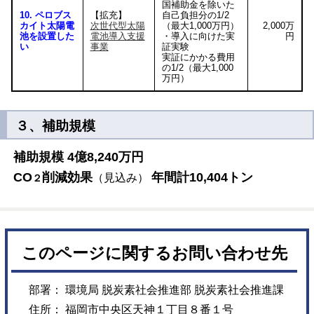
国補助金を除いた
10. ペロブス
【拡充】
自己負担分の1/2
カイト太陽電
次世代型太陽
（最大1,000万円）
2,000万
池を設置した
電池導入支援
・導入に向けた実
円
い
事業
証実験
実証にかかる費用
の1/2（最大1,000
万円）
３、補助規模
補助規模 4億8,240万円
CO
削減効果
年間計10,404トン
（見込み）
２
このページに関するお問い合わせ先
部署： 環境局 脱炭素社会推進部 脱炭素社会推進課
住所： 福岡市中央区天神１丁目８番１号