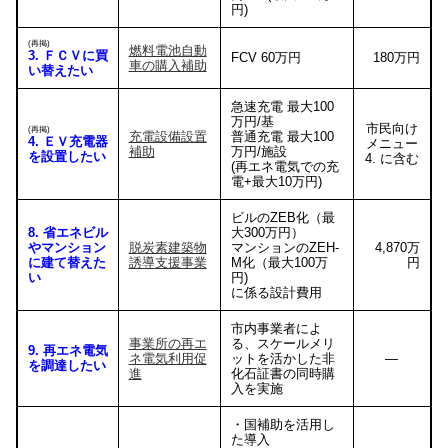
円)
(再掲)
燃料電池自動
3. ＦＣＶに買
FCV 60万円
180万円
車の購入補助
い替えたい
急速充電 最大100
万円/基
市民向け
(再掲)
充電設備設置
普通充電 最大100
4. ＥＶ充電器
メニュー
補助
万円/施設
を設置したい
4. に含む
(再エネ電気での充
電+最大10万円)
ビルのZEB化（最
8. 省エネビル
大300万円）
やマンション
脱炭素建築物
マンションのZEH-
4,870万
に建て替えた
誘導支援事業
M化（最大100万
円
い
円)
に係る設計費用
市内事業者によ
事業所の再エ
る、スケールメリ
9. 再エネ電気
ネ電気利用促
ットを活かした非
―
を調達したい
進
化石証書の同時購
入を実施
・国補助を活用し
た導入