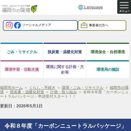
Language
ソーシャルメディア
事業者の方へ
ごみ・リサイクル
脱炭素・温暖化対策
環境保全・自然環境
環境に関する計画・方
環境学習・活動支援
環境局の施設
針等
福岡市ホーム
＞
くらし・手続き
＞
環境・ごみ・リサイクル
＞
福岡市の環
境
＞
脱炭素・温暖化対策
＞
計画・取り組み
＞
令和８年度「カーボンニュ
ートラルパッケージ」申請受付スタート！！
更新日：2026年5月1日
令和８年度「カーボンニュートラルパッケージ」