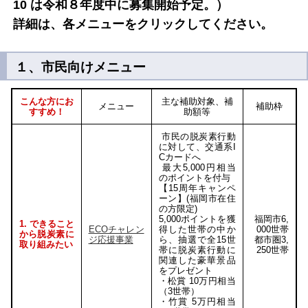
10 は令和８年度中に募集開始予定。）
詳細は、各メニューをクリックしてください。
１、市民向けメニュー
こんな方にお
主な補助対象、補
メニュー
補助枠
すすめ！
助額等
市民の脱炭素行動
に対して、交通系I
Cカードへ
最大5,000円相当
のポイントを付与
【15周年キャンペ
ーン】(福岡市在住
の方限定)
5,000ポイントを獲
福岡市6,
1. できること
ECOチャレン
得した世帯の中か
000世帯
から脱炭素に
ジ応援事業
ら、抽選で全15世
都市圏3,
取り組みたい
帯に脱炭素行動に
250世帯
関連した豪華景品
をプレゼント
・松賞 10万円相当
（3世帯）
・竹賞 5万円相当