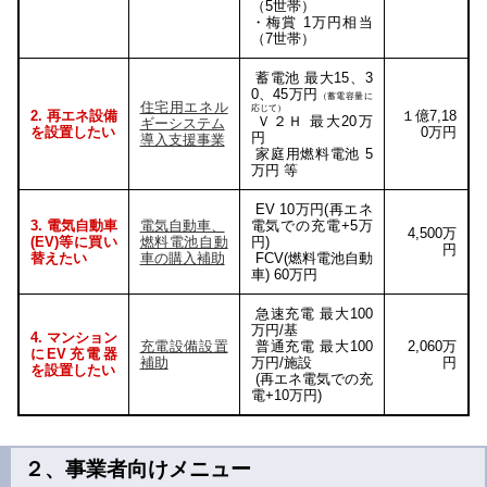
（5世帯）
・梅賞 1万円相当
（7世帯）
蓄電池 最大15、3
0、45万円
（蓄電容量に
住宅用エネル
応じて）
2. 再エネ設備
１億7,18
Ｖ２Ｈ 最大20万
ギーシステム
を設置したい
0万円
円
導入支援事業
家庭用燃料電池 5
万円 等
EV 10万円(再エネ
3. 電気自動車
電気自動車、
電気での充電+5万
4,500万
(EV)等に買い
燃料電池自動
円)
円
替えたい
車の購入補助
FCV(燃料電池自動
車) 60万円
急速充電 最大100
万円/基
4. マンション
充電設備設置
普通充電 最大100
2,060万
にEV充電器
補助
万円/施設
円
を設置したい
(再エネ電気での充
電+10万円)
２、事業者向けメニュー