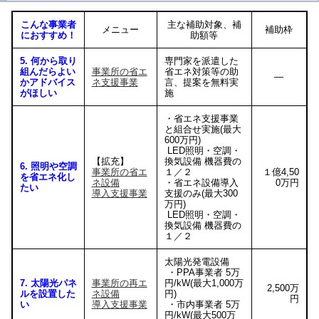
こんな事業者
主な補助対象、補
メニュー
補助枠
におすすめ！
助額等
5. 何から取り
専門家を派遣した
組んだらよい
事業所の省エ
省エネ対策等の助
―
かアドバイス
ネ支援事業
言、提案を無料実
がほしい
施
・省エネ支援事業
と組合せ実施(最大
600万円)
LED照明・空調・
【拡充】
換気設備 機器費の
6. 照明や空調
事業所の省エ
１／２
１億4,50
を省エネ化し
ネ設備
・省エネ設備導入
0万円
たい
導入支援事業
支援のみ(最大300
万円)
LED照明・空調・
換気設備 機器費の
１／２
太陽光発電設備
・PPA事業者 5万
7. 太陽光パネ
事業所の再エ
円/kW(最大1,000万
2,500万
ルを設置した
ネ設備
円)
円
い
導入支援事業
・市内事業者 5万
円/kW(最大500万