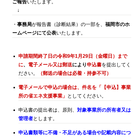
ご報告
いたします。
↓
・
事務局
が報告書（診断結果）の一部を、
福岡市のホ
ームページにて公表
いたします。
申請期間終了日の令和9年1月29日（金曜日）まで
に
、
電子メール又は郵送
により
申込書
を提出してく
ださい
。
（郵送の場合は必着・持参不可）
電子メールで申込の場合は、件名を
「【申込】事業
所の省エネ支援事業」
としてください。
申込書の提出者は、原則、
対象事業所の所有者又は
管理者
とします。
申込書類等に不備・不足
がある場合や記載内容につ