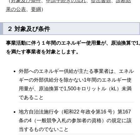
（
対象及び条件
、
申請手続きの流れ
、
提出書類
、
診断結
果の公表
、
要綱
）
２ 対象及び条件
事業活動に伴う１年間のエネルギー使用量が、原油換算で1,
を満たす事業者を対象とします。
外部へのエネルギー供給が主たる事業者は、エネル
ギーの外部供給分を除かない1年間のエネルギー使
用量が、原油換算で1,500キロリットル（kL）未満
であること
地方自治法施行令（昭和22 年政令第16 号）第167
条の4（一般競争入札の参加者の資格）の規定に該
当するものでないこと