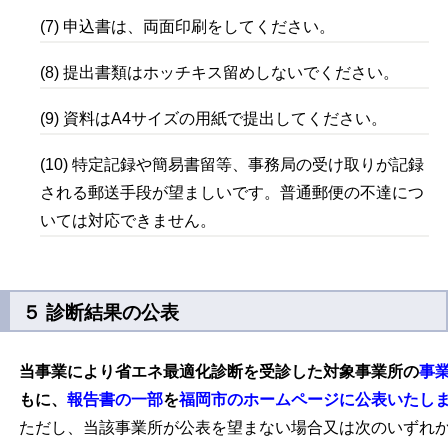
(7) 申込書は、両面印刷をしてください。
(8) 提出書類はホッチキス留めしないでください。
(9) 資料は
A4
サイズの用紙で提出してください。
(10) 特定記録や簡易書留等、事務局の受け取りが記録
される郵送手段が望ましいです。
普通郵便の不達につ
いては対応できません。
５ 診断結果の公表
当事業により省エネ最適化診断を受診した対象事業所の
事
もに、
報告書の一部
を
福岡市のホームページに公表いたし
ただし、当該事業所が公表を望まない場合又は次のいずれ