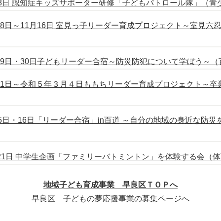
0月8日 認知症キッズサポーター研修「子どもパトロール隊」（
18日～11月16日 室見っ子リーダー育成プロジェクト～室見
29日・30日子どもリーダー合宿～防災防犯について学ぼう～
21日～令和５年３月４日ももちリーダー育成プロジェクト～卒
15日・16日「リーダー合宿」in百道 ～自分の地域の身近な防
月21日 中学生企画「ファミリーバトミントン」を体験する会（
地域子ども育成事業 早良区ＴＯＰへ
早良区 子どもの夢応援事業の募集ページへ