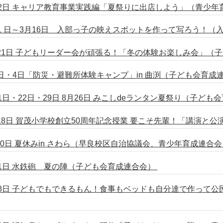
22日 キャリア教育事業実践編「夏祭りに出店しよう」（青少年
１日～3月16日 入部っ子の映えスポットを作って写ろう！（入
月21日 子どもリーダー会が頑張る！「冬の体験お楽しみ会」（
3日・4日「防災・避難所体験キャンプ」in 曲渕（子ども会育
21日・22日・29日 8月26日 みこしdeランタン夏祭り（子ども
18日 賀茂小学校創立50周年記念授業 要こそ先輩！「講演と公
0日 夏休みin さわら（早良校区自治協議会、青少年育成連合会
21日 水鉄砲 夏の陣（子ども会育成連合会）
月28日 子どもでもできるもん！食事もベッドも自分達で作って