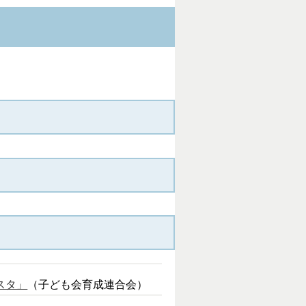
スタ」
（子ども会育成連合会）