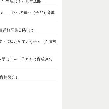
青少年育成会子ども育成部）
六忍者 上忍への道～（子ども育成
（百道校区防災防犯会）
業・進級おめでとう会～（百道校
災を学ぼう～（子ども会育成連合
体育振興会）