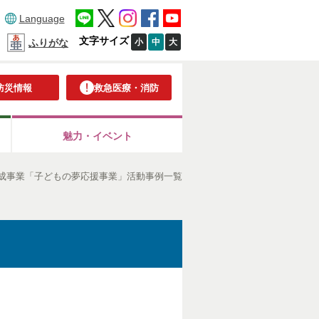
Language
文字サイズ
小
中
大
ふりがな
防災情報
救急医療・消防
魅力・イベント
育成事業「子どもの夢応援事業」活動事例一覧