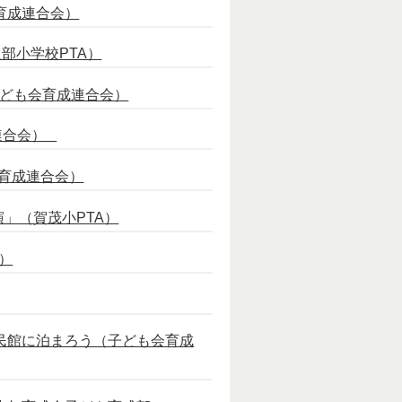
育成連合会）
部小学校PTA）
子ども会育成連合会）
成連合会）
会育成連合会）
演」（賀茂小PTA）
）
公民館に泊まろう（子ども会育成