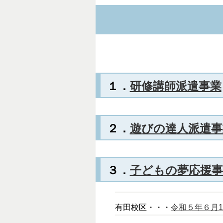
１．
研修講師派遣事業
２．
遊びの達人派遣事
３．
子どもの夢応援事
有田校区・・・
令和５年６月1