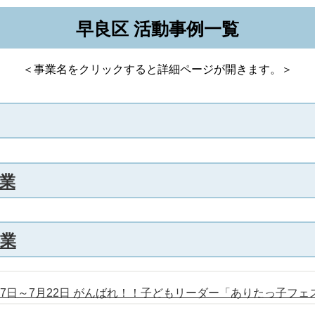
早良区 活動事例一覧
＜事業名をクリックすると詳細ページが開きます。＞
業
業
7日～7月22日 がんばれ！！子どもリーダー「ありたっ子フェ