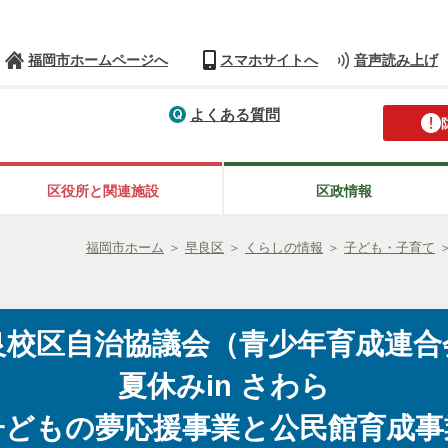
福岡市ホームページへ
スマホサイトへ
音声読み上げ
よくある質問
区役所と関連施設
区政情報
福岡市ホーム
＞
早良区
＞
くらしの情報
＞
子ども・子育て
良校区自治協議会（青少年育成連合
夏休みin さわら
子どもの夢応援事業と公民館育成事