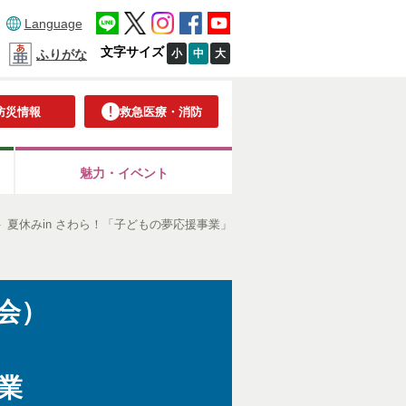
Language
文字サイズ
小
中
大
ふりがな
防災情報
救急医療・消防
魅力・イベント
＞
夏休みin さわら！「子どもの夢応援事業」
会）
業