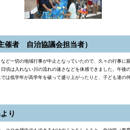
主催者 自治協議会担当者）
など一切の地域行事が中止となっていたので、久々の行事に親
、日頃は入れない川の流れの速さなどを体感できました。午後
ムでは低学年が高学年を破って盛り上がったりと、子ども達の
課より