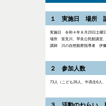
１ 実施日 場所 
実施日 令和４年８月20日土曜日
場所 室見川、早良公民館講堂
講師 川の自然観察指導者 伊
２ 参加人数
73人（こども26人、中高生6人
３ 活動のねらい、