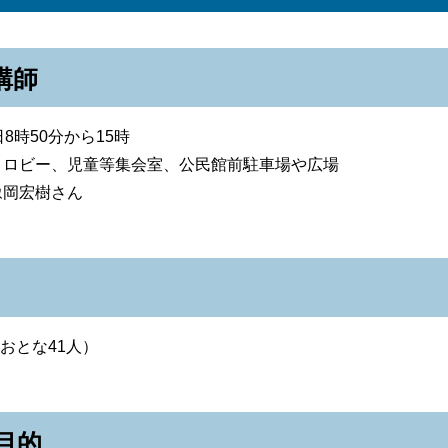
講師
8時50分から15時
、ロビー、児童等集会室、公民館前駐車場や広場
豫岡宏樹さん
、おとな41人）
目的