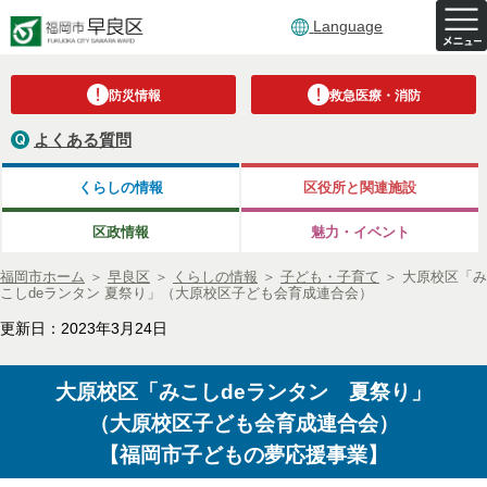
Language
防災情報
救急医療・消防
よくある質問
くらしの情報
区役所と関連施設
区政情報
魅力・イベント
福岡市ホーム
＞
早良区
＞
くらしの情報
＞
子ども・子育て
＞
大原校区「み
こしdeランタン 夏祭り」（大原校区子ども会育成連合会）
更新日：2023年3月24日
大原校区「みこしdeランタン 夏祭り」
（大原校区子ども会育成連合会）
【福岡市子どもの夢応援事業】