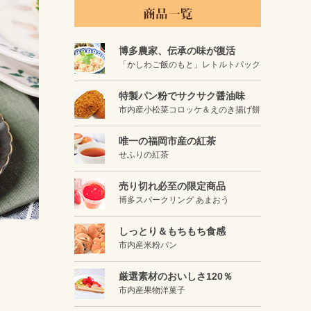
博多農家、伝承の味が復活
「かしわご飯のもと」レトルトパック
特製パン粉でサクサク醤油味
市内産小松菜コロッケ＆えのき揚げ餅
唯一の福岡市産の紅茶
せふりの紅茶
売り切れ必至の限定商品
博多スパークリング あまおう
しっとり＆もちもち食感
市内産米粉パン
厳選素材のおいしさ120％
市内産果物洋菓子