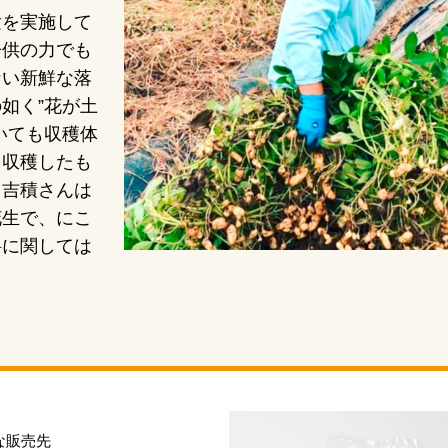
験を実施して
子供の力でも
ない新鮮な落
如く”花が土
いても収穫体
ら収穫したも
と吉積さんは
花生で、にこ
料に関しては
な販売先