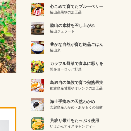
心こめて育てたブルーベリー
脇山産果物の加工品
脇山の素材を召し上がれ
脇山ジェラート
豊かな自然が育む絶品ごはん
脇山米
カラフル野菜で食卓に彩りを
博多ヨーロッパ野菜
島独自の気候で育つ完熟果実
能古島産甘夏やオレンジの加工品
海士手摘みの天然わかめ
志賀島産わかめ・あかもくの佃煮
荒絞り果汁をたっぷり使用
いよかんアイスキャンディー