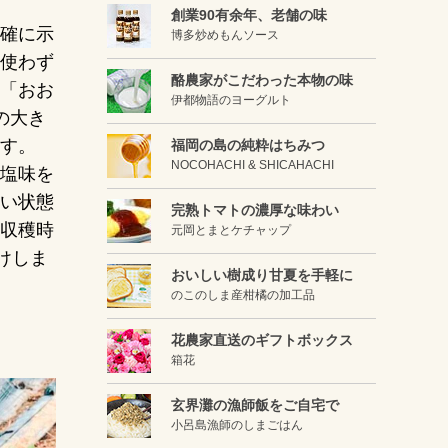
創業90有余年、老舗の味
確に示
博多炒めもんソース
使わず
酪農家がこだわった本物の味
「おお
伊都物語のヨーグルト
の大き
す。
福岡の島の純粋はちみつ
NOCOHACHI & SHICAHACHI
塩味を
い状態
完熟トマトの濃厚な味わい
収穫時
元岡とまとケチャップ
けしま
おいしい樹成り甘夏を手軽に
のこのしま産柑橘の加工品
花農家直送のギフトボックス
箱花
玄界灘の漁師飯をご自宅で
小呂島漁師のしまごはん