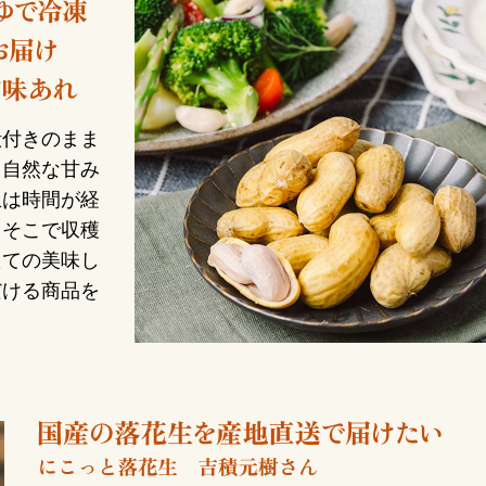
殻付きのまま
と自然な甘み
生は時間が経
。そこで収穫
たての美味し
だける商品を