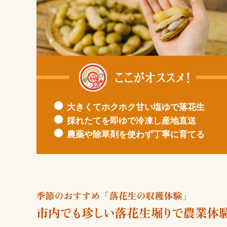
大きくてホクホク甘い塩ゆで落花生
採れたてを即ゆで冷凍し産地直送
農薬や除草剤を使わず丁寧に育てる