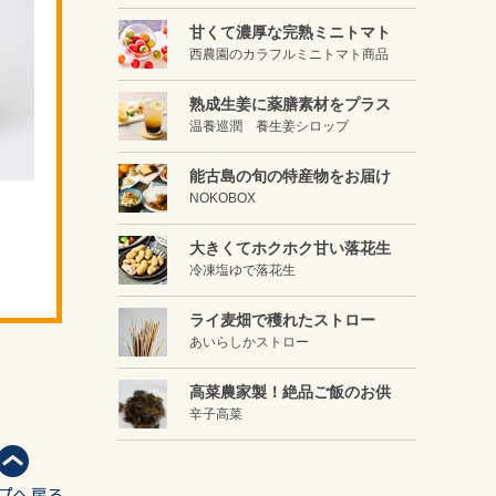
甘くて濃厚な完熟ミニトマト
西農園のカラフルミニトマト商品
熟成生姜に薬膳素材をプラス
温養巡潤 養生姜シロップ
能古島の旬の特産物をお届け
NOKOBOX
大きくてホクホク甘い落花生
冷凍塩ゆで落花生
ライ麦畑で穫れたストロー
あいらしかストロー
高菜農家製！絶品ご飯のお供
辛子高菜