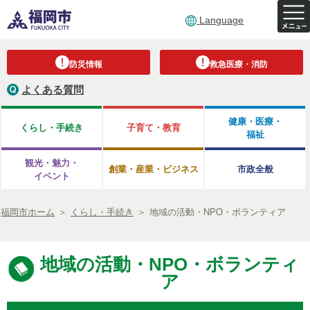
Language
防災情報
救急医療・消防
よくある質問
健康・医療・
くらし・手続き
子育て・教育
福祉
観光・魅力・
創業・産業・ビジネス
市政全般
イベント
福岡市ホーム
＞
くらし・手続き
＞
地域の活動・NPO・ボランティア
地域の活動・NPO・ボランティ
ア