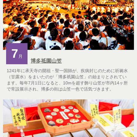
7
月
博多祗園山笠
1241年に承天寺の開祖・聖一国師が、疾病封じのために祈祷水
（甘露水）をまいたのが「博多祇園山笠」の始まりとされてい
ます。毎年7月1日になると、10mを超す飾り山笠が市内14ヶ所
で常設展示され、博多の街は山笠一色で活気づきます。