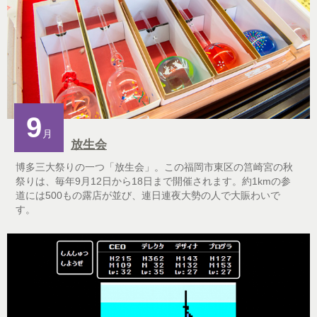
9
月
放生会
博多三大祭りの一つ「放生会」。この福岡市東区の筥崎宮の秋
祭りは、毎年9月12日から18日まで開催されます。約1kmの参
道には500もの露店が並び、連日連夜大勢の人で大賑わいで
す。