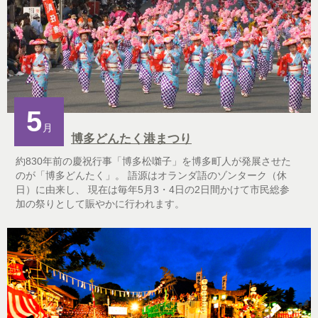
5
月
博多どんたく港まつり
約830年前の慶祝行事「博多松囃子」を博多町人が発展させた
のが「博多どんたく」。 語源はオランダ語のゾンターク（休
日）に由来し、 現在は毎年5月3・4日の2日間かけて市民総参
加の祭りとして賑やかに行われます。