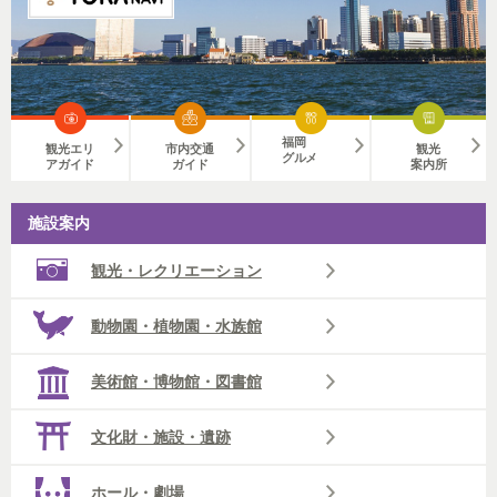
福岡
観光エリ
市内交通
観光
グルメ
アガイド
ガイド
案内所
施設案内
観光・レクリエーション
動物園・植物園・水族館
美術館・博物館・図書館
文化財・施設・遺跡
ホール・劇場