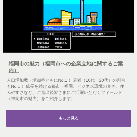
福岡市の魅力（福岡市への企業立地に関するご案
内）
人口増加数・増加率ともにNo.1！ 若者（10代・20代）の割合
もNo.1！ 成長を続ける都市・福岡。ビジネス環境の良さ、住
みやすさなど、ご進出後皆さまにご活躍いただくフィールド
（福岡市の魅力）をご紹介します。
もっと見る